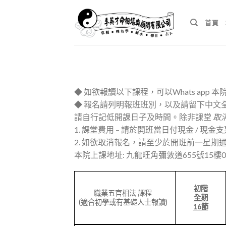
Skip
to
首頁
content
◆ 如欲報讀以下課程，可以Whats app 本院電話
◆ 報名請列明報班班別，以及請留下中文
請自行記低開課日子及時間。除非課堂
取消
1. 課堂費用 – 請於開班當日付現金 / 現金
2. 如欲取消報名，請至少於開班前一星
本院上課地址: 九龍旺角彌敦道655號15樓0
初階
職業五官相法 課程
全期
(適合初學或有基礎人士報讀)
16節