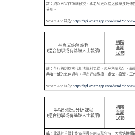
註：純以五官作詳細教授，李老師更以精湛教學技巧傳
受用。
Whats App 報名:
https://api.whatsapp.com/send?phone
初階
神異賦註解 課程
全期
(適合初學或有基礎人士報讀)
16節
註：全行首創以古代相法資料為鑑，現今角度為定，學
共冶一爐
的氣色課程，極盡詳細
教授
、
處世
、
投資
、
工
Whats App 報名:
https://api.whatsapp.com/send?phone
初階
手相56紋理分析 課程
全期
(適合初學或有基礎人士報讀)
16節
註：
此課程重點針對各學員在朋友聚會時，怎樣
快速暢