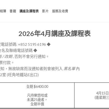
相薄
書籍
講座及課程表
影片
服務及收費
2026年4月講座及課程表
號碼: +852 5195 6196 ◆
全名及聯絡電話號碼 ◆
 / 改期
, 否則不會另行通知。
支票付款。
期通知，無故缺席而沒通知者則會被列入
黑名單
內
2室 (旺角地鐵站E出口)
全期 $6400.00
4月15日
凡持樂悠咭或
(逢星期三
未滿25歲者，
全期半價