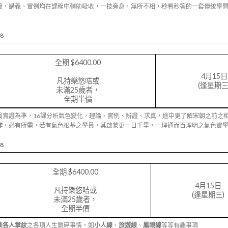
授，講義、實例均在課程中輔助吸收，一技旁身，無所不相，秒看秒答的一套傳統學
=8
全期 $6400.00
4月15日
凡持樂悠咭或
(逢星期三
未滿25歲者，
全期半價
員實證為準，16課分析氣色變化，理論、實例、辨證、求真，途中更了解宋朝之前之
作
，必有所需，若有氣色根基之學員，其啟蒙更一日千里，一理通而百理明之氣色實
=8
全期 $6400.00
4月15日
凡持樂悠咭或
(逢星期三)
未滿25歲者，
全期半價
談各人掌紋
之各項人生鎖碎事情，如
小人線
、
旅遊線
、
鳳眼線
等等有趣事項