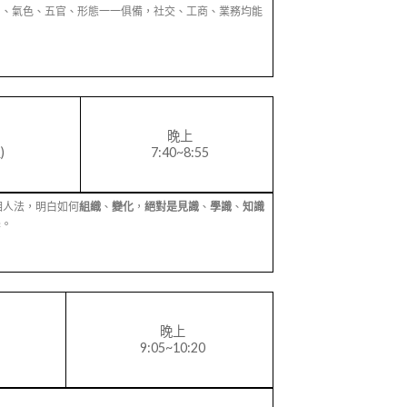
問、氣色、五官、形態一一俱備，社交、工商、業務均能
晚上
)
7:40~8:55
相人法，明白如何
組織
、
變化
，
絕對是見識
、
學識
、
知識
學。
晚上
9:05~10:20