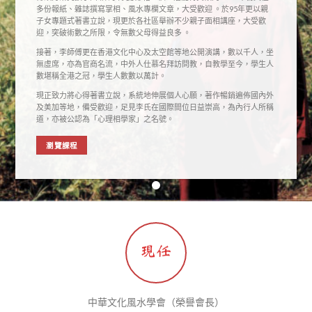
多份報紙、雜誌撰寫掌相、風水專欄文章，大受歡迎 。於95年更以親
子女專題式著書立說，現更於各社區舉辦不少親子面相講座，大受歡
迎，突破術數之所限，令無數父母得益良多 。
接著，李師傅更在香港文化中心及太空館等地公開演講，數以千人，坐
無虛席，亦為官商名流，中外人仕慕名拜訪問教，自教學至今，學生人
數堪稱全港之冠，學生人數數以萬計。
現正致力將心得著書立說，系統地伸展個人心願，著作暢銷遍佈國內外
及美加等地，備受歡迎，足見李氏在國際間位日益崇高，為內行人所稱
道，亦被公認為「心理相學家」之名號。
瀏覽課程
中華文化風水學會（榮譽會長）