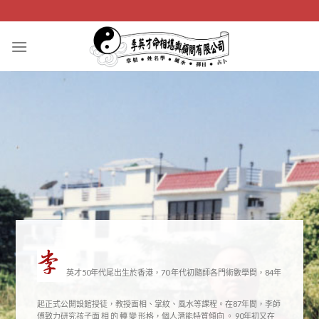
Skip
to
content
英才50年代尾出生於香港，70 年代初隨師各門術數學問，84年
起正式公開設館授徒，教授面相、掌紋、風水等課程。在87年間，李師
傅致力研究孩子面 相 的 轉 變 形格，個人潛能特質傾向 。 90年初又在