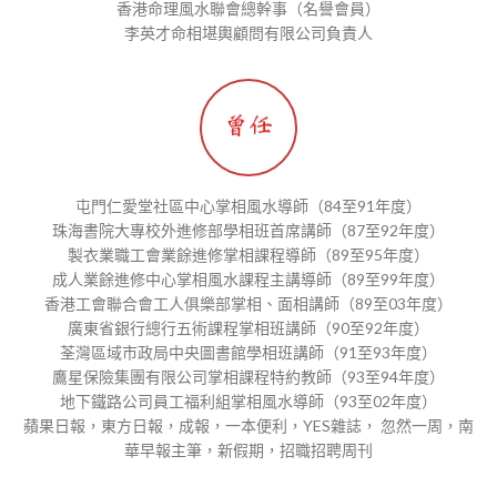
香港命理風水聯會總幹事（名譽會員）
李英才命相堪輿顧問有限公司負責人
屯門仁愛堂社區中心掌相風水導師（84至91年度）
珠海書院大專校外進修部學相班首席講師（87至92年度）
製衣業職工會業餘進修掌相課程導師（89至95年度）
成人業餘進修中心掌相風水課程主講導師（89至99年度）
香港工會聯合會工人俱樂部掌相、面相講師（89至03年度）
廣東省銀行總行五術課程掌相班講師（90至92年度）
荃灣區域市政局中央圖書館學相班講師（91至93年度）
鷹星保險集團有限公司掌相課程特約教師（93至94年度）
地下鐵路公司員工福利組掌相風水導師（93至02年度）
蘋果日報，東方日報，成報，一本便利，YES雜誌， 忽然一周，南
華早報主筆，新假期，招職招聘周刊