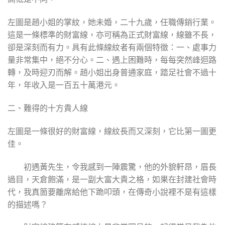
左圖是趙小姐的掌紋，她未婚，二十九歲，任職傳銷行業。
這是一條標準的財富線，亦可稱為正式財富線，線雖不長，
卻是深刻而有力。具有此條線紋者有兩個特徵：一、處事力
量非常集中，絕不分心。二、遇上困難時，每每突然峰迴路
轉，及時迎刃而解。趙小姐出身普通家庭，踏足社會不過十
年，年收入是一百五十萬港元。
二、難得的十方貴人線
左圖是一條很好的財富線，線紋長而又深刻，它比第一圖更
佳。
初遇黃先生，令我感到一陣震驚，他的外貌軒昂，眉長
過目，天倉飽滿，是一副大富大貴之格，如果在封建社會時
代，我真箇要離席給他下跪叩頭，在傳奇小說裡不是有這樣
的描述嗎？