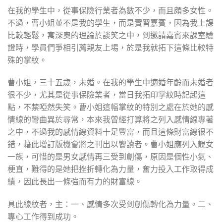
在我的學生中，從事保險行業者為數不少，而且頗多女性。
不過，曹小姐並不是我的學生，而是實習嘉賓，因為我上課
比較輕鬆，寓深奧的理論於談笑之中，到邀請嘉賓來課室驗
證時，學員們爭相引薦親友上埸，於是我就拓下這條比較特
殊的掌紋。
曹小姐，三十五歲，未婚。在我的學生中適婚年齡而未婚者
很不少，尤其是從事保險業者，當日我拓印掌紋時記起這
點，不禁啞然失笑。曹小姐這幅掌紋的特別之處在於她的感
情線的彎曲異於尋常，本來我曾經打算將之列入感情線專著
之中，不過我的感情線資料十足豐富，而且這條財富線很不
錯，藉此增訂版機會將之刊出以饗讀者。曹小姐應列入靚女
一族，可惜的是男女感情再三受到創傷，原因是個性小氣、
梗直，難得的是她把挫折轉化為力量，奮力投入工作取得成
績，因此長出一條強而有力的財富線。
具此線紋者，主：一、感情多次受到創傷轉化為力量。二、
專心工作得到成功。