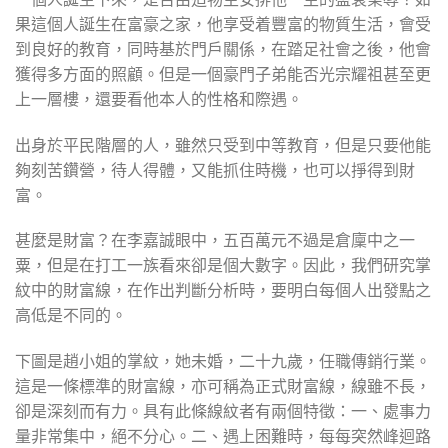
果這個人誕生在富豪之家，他享受着豐富的物質生活，會受
到良好的教育，同時基於門戶關係，在踏足社會之後，他會
獲得多方面的照顧。但是一個豪門子弟能否光宗耀祖甚至更
上一層樓，還要看他本人的性格和際遇。
出身於平民階層的人，雖然只受到中等教育，但是只要他能
夠刻苦鑽營，待人得體，又能抓住時機，也可以掙得到財
富。
甚麼是財富？在李嘉誠眼中，五百萬元不過是倉廩中之一
粟，但是在打工一族看來卻是個大數字。因此，我們研究掌
紋中的財富線，在作出判斷分析時，要明白每個人出發點之
高低是不同的。
下圖是趙小姐的掌紋，她未婚，二十九歲，任職傳銷行業。
這是一條標準的財富線，亦可稱為正式財富線，線雖不長，
卻是深刻而有力。具有此條線紋者有兩個特徵：一、處事力
量非常集中，絕不分心。二、遇上困難時，每每突然峰迴路