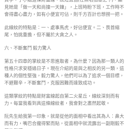
見她是「做一天和尚撞一天鐘」，上班時盼下班，工作時不
會得盡心盡力，如有小便宜可佔，則千方百計也想撈一把。
此線紋的特點是：一、處事馬虎，好佔便宜。二、畏首縮
尾，怕挑重擔，但不屬於大貪之人。
六、不斷奮鬥 毅力驚人
第五十四章的掌紋是不思進取者，為什麼？因為那一類人的
性格只求安穩過日子。現在介紹的是與之相反的另一類，這
種人的個性堅強，毅力驚人，他們可以為了追求一個目標，
不避艱辛，不斷奮鬥，克服困難而達致成功。
這類掌紋的特點是財富線起自第二火星丘，線紋深刻而有
力。每當我看到具這條線紋者，我會對之肅然起敬。
阮先生給我第一印象，就是從他的面相中看出其為人：鼻大
而有力，嘴巴合攏得緊而貼，從面相中就流露出一副剛毅不