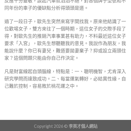
反應十分靈敏，談起汽車就滔滔不絕，對各個牌子型號和不
同年份的車子的優缺點分析得頭頭是道。
過了一段日子，歐先生突然來寫字間找我。原來他結識了一
位歡埸女子，雙方來往了一個時期，這位女子的交際手段了
得，對歐先生的推銷汽車事業甚有助力，不料最近這位女子
要求「入宮」，歐先生想聽聽我的意見。我說作為朋友，我
能說什麼？你已有妻兒，難道要拋妻棄子？抑或設立兩頭住
家？這個問題只能由你自己作決定。
凡是財富線起自頭腦線，特點是：一、聰明機智，尤肯深入
研究學問而達致成功。二、每當運氣轉好，必結異性緣，自
己難於控制，容易敗於桃花運之中。
Copyright 2026 ©
李英才個人網站