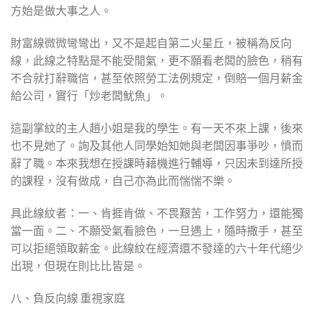
方始是做大事之人。
財富線微微彎彎出，又不是起自第二火星丘，被稱為反向
線，此線之特點是不能受閒氣，更不願看老闆的臉色，稍有
不合就打辭職信，甚至依照勞工法例規定，倒賠一個月薪金
給公司，實行「炒老闆魷魚」。
這副掌紋的主人趙小姐是我的學生。有一天不來上課，後來
也不見她了。詢及其他人同學始知她與老闆因事爭吵，憤而
辭了職。本來我想在授課時藉機進行輔導，只因未到達所授
的課程，沒有做成，自己亦為此而惴惴不樂。
具此線紋者：一、肯捱肯做、不畏艱苦，工作努力，還能獨
當一面。二、不願受氣看臉色，一旦遇上，隨時撒手，甚至
可以拒絕領取薪金。此線紋在經濟還不發達的六十年代絕少
出現，但現在則比比皆是。
八、負反向線 重視家庭