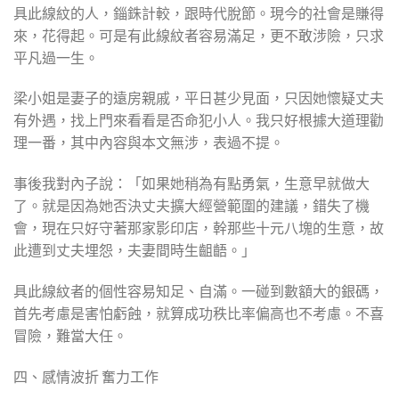
具此線紋的人，錙銖計較，跟時代脫節。現今的社會是賺得
來，花得起。可是有此線紋者容易滿足，更不敢涉險，只求
平凡過一生。
梁小姐是妻子的遠房親戚，平日甚少見面，只因她懷疑丈夫
有外遇，找上門來看看是否命犯小人。我只好根據大道理勸
理一番，其中內容與本文無涉，表過不提。
事後我對內子說：「如果她稍為有點勇氣，生意早就做大
了。就是因為她否決丈夫擴大經營範圍的建議，錯失了機
會，現在只好守著那家影印店，幹那些十元八塊的生意，故
此遭到丈夫埋怨，夫妻間時生齟齬。」
具此線紋者的個性容易知足、自滿。一碰到數額大的銀碼，
首先考慮是害怕虧蝕，就算成功秩比率偏高也不考慮。不喜
冒險，難當大任。
四、感情波折 奮力工作