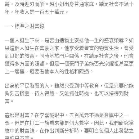
轉，及時迎刃而解。趙小姐出身普通家庭，踏足社會不過十
年，年收入是一百五十萬元。
一、標準之財富線
一個人誕生下來，是否由造物主安排他一生的盛衰榮辱？如
果這個人誕生在富豪之家，他享受着豐富的物質生活，會受
到良好的教育，同時基於門戶關係，在踏足社會之後，他會
獲得多方面的照顧。但是一個豪門子弟能否光宗耀祖甚至更
上一層樓，還要看他本人的性格和際遇。
出身於平民階層的人，雖然只受到中等教育，但是只要他能
夠刻苦鑽營，待人得體，又能抓住時機，也可以掙得到財
富。
甚麼是財富？在李嘉誠眼中，五百萬元不過是倉廩中之一
粟，但是在打工一族看來卻是個大數字。因此，我們研究掌
紋中的財富線，在作出判斷分析時，要明白每個人出發點之
高低是不同。