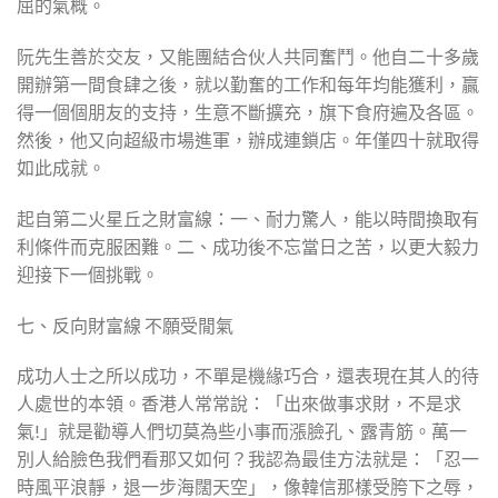
屈的氣概。
阮先生善於交友，又能團結合伙人共同奮鬥。他自二十多歲
開辦第一間食肆之後，就以勤奮的工作和每年均能獲利，贏
得一個個朋友的支持，生意不斷擴充，旗下食府遍及各區。
然後，他又向超級市場進軍，辦成連鎖店。年僅四十就取得
如此成就。
起自第二火星丘之財富線：一、耐力驚人，能以時間換取有
利條件而克服困難。二、成功後不忘當日之苦，以更大毅力
迎接下一個挑戰。
七、反向財富線 不願受閒氣
成功人士之所以成功，不單是機緣巧合，還表現在其人的待
人處世的本領。香港人常常說：「出來做事求財，不是求
氣!」就是勸導人們切莫為些小事而漲臉孔、露青筋。萬一
別人給臉色我們看那又如何？我認為最佳方法就是：「忍一
時風平浪靜，退一步海闊天空」，像韓信那樣受胯下之辱，