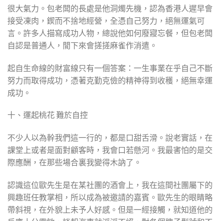
很大氣力。包老闆的長處是他洞燭先機，認為香港人遲早會
接受凍肉，鍥而不捨地經營，全憑自己努力，絕無運氣可
言。許多人描寫成功人物，總說他如何廢寢忘餐，但包老闆
自認是普通人，閒下來會搓搓麻雀作消遣。
起自生命線的財富線只有一個答案：一生事業在乎自己不斷
努力而取得成功，憑著克勤克儉的精神得到收穫，絕無幸運
成功。
十、運起桃花 難於自控
不少人以為幹我們這一行的，都是口甜舌滑。說老實話，在
課堂上或者是面對顧客時，我會口若懸河。我最害怕的是交
際應酬，在那些場合裏我變得木訥了。
認識這位歐先生是在某社團的酒會上，我在這間社團屬下的
興趣班任教掌相，所以成為被邀請的嘉賓。歐先生的眼睛略
帶斜視，在外貌上未予人好感。但是一經接觸，就知道他的