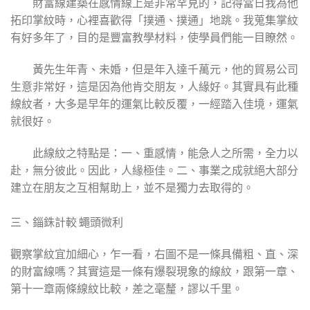
財富線建築在感情線上是非常罕見的，記得當日我為他
拓印掌紋時，心裡喜歡得「撲通、撲通」地跳。我蒐集掌紋
有好多年了，目的是豐富教學材料，使學員們能一目瞭然。
黃先生年青、未婚，但是年入達千萬元，他的貿易公司
生意非常好，這是因為他肯交朋友，人緣好。其實具有此種
線紋者，大多是早年的運氣比較反覆，一經踏入佳境，運氣
就很好。
此線紋之特點是：一、重感情，能急人之所需，全力以
赴，無分彼此。因此，人緣極佳。二、事業之成就絕大部分
建立在朋友之互相幫助上，並不是獨力去取得的。
三、錙銖計較 蠅頭微利
觀察掌紋宜加細心，乍一看，右圖不是一條具備粗、直、深
的財富線嗎？其實這是一條有爆裂現象的線紋，跟第一章、
第十一章兩條線紋比較，差之毫釐，謬以千里。