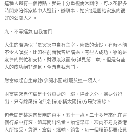
這種人還有一個特點，就是十分重視倫常關係，可以花很多
時間來陪伴家族中人逛街、辦瑣事。她(他)是團結家族的很
好的公關人才。
九、不靠運氣 自我奮鬥
人生的際遇似乎是冥冥中自有主宰。術數的奇妙，有時不能
不令人嘆服。比如在前面我曾經講過，有些人成功，靠的是
友儕的幫忙和支持，財源滾滾而來(詳見第二章)。但是有些
人的成功絕非運氣，全憑自我奮鬥。
財富線起自生命線(參閱小圖)就屬於這一類人。
財富線起自何處是十分重要的一環。除此之外，還要分辨
出，只有線尾指向無名指(亦稱太陽指)方是財富線。
包老闆是某凍肉集團的東主，五十一歲。二十多年來他在這
個行業中打滾，總算闖出名堂。猶憶早年，凍肉不易為香港
人所接受，貨源、倉儲、運輸、銷售，每一個環節都要花費