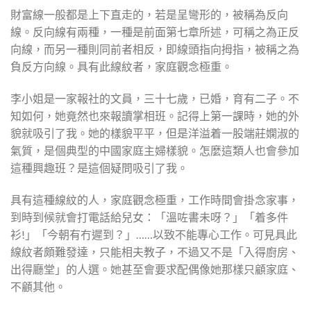
財富線一般都是上下直走的，若是呈彎形的，被稱為反向
線。反向線有兩種，一種是前面第七章所述，可稱之為正反
向線，而另一種則同前者相反，即線頭指向拇指，被稱之為
負反方向線。具有此線紋者，家庭觀念極重。
李小姐是一家報社的文員，三十七歲，已婚，育有二子。不
知如何，她竟然也來報讀掌相班。記得上第一課時，她的外
貌就吸引了我。她的樣貌平平，但是洋溢着一股端莊嫻淑的
氣質，是個典型的中國家庭主婦樣貌。怎麼這類人也會參加
這種興趣班？是這個疑問吸引了我。
具有這種線紋的人，家庭觀念極重，工作時間會掛念家事，
到時到候就會打電話給兒女：「溫咗書未呀？」「着多件
衫!」「今朝有冇遲到？」……以致不能專心工作。可見具此
線紋者頗難發達，只能相夫教子，不過又不是「入得廚房、
出得廳堂」的人選。她甚至會要求配偶像她那樣只顧家庭、
不顧其他。