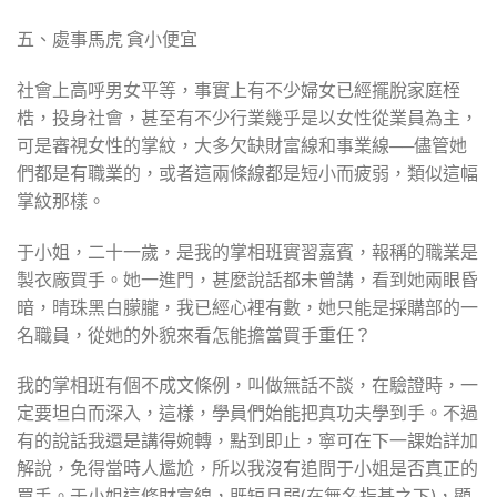
五、處事馬虎 貪小便宜
社會上高呼男女平等，事實上有不少婦女已經擺脫家庭桎
梏，投身社會，甚至有不少行業幾乎是以女性從業員為主，
可是審視女性的掌紋，大多欠缺財富線和事業線──儘管她
們都是有職業的，或者這兩條線都是短小而疲弱，類似這幅
掌紋那樣。
于小姐，二十一歲，是我的掌相班實習嘉賓，報稱的職業是
製衣廠買手。她一進門，甚麼說話都未曾講，看到她兩眼昏
暗，晴珠黑白朦朧，我已經心裡有數，她只能是採購部的一
名職員，從她的外貌來看怎能擔當買手重任？
我的掌相班有個不成文條例，叫做無話不談，在驗證時，一
定要坦白而深入，這樣，學員們始能把真功夫學到手。不過
有的說話我還是講得婉轉，點到即止，寧可在下一課始詳加
解說，免得當時人尷尬，所以我沒有追問于小姐是否真正的
買手。于小姐這條財富線，既短且弱(在無名指基之下)，顯