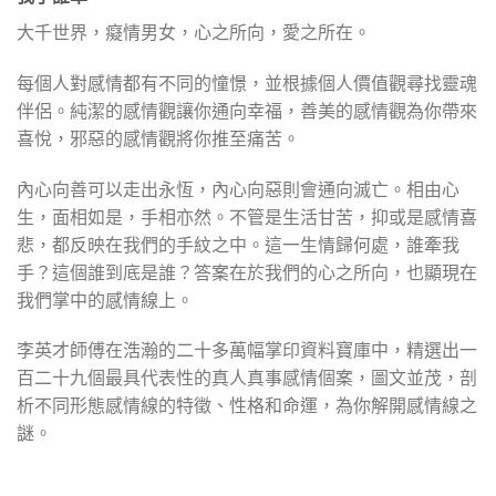
大千世界，癡情男女，心之所向，愛之所在。
每個人對感情都有不同的憧憬，並根據個人價值觀尋找靈魂
伴侶。純潔的感情觀讓你通向幸福，善美的感情觀為你帶來
喜悅，邪惡的感情觀將你推至痛苦。
內心向善可以走出永恆，內心向惡則會通向滅亡。相由心
生，面相如是，手相亦然。不管是生活甘苦，抑或是感情喜
悲，都反映在我們的手紋之中。這一生情歸何處，誰牽我
手？這個誰到底是誰？答案在於我們的心之所向，也顯現在
我們掌中的感情線上。
李英才師傅在浩瀚的二十多萬幅掌印資料寶庫中，精選出一
百二十九個最具代表性的真人真事感情個案，圖文並茂，剖
析不同形態感情線的特徵、性格和命運，為你解開感情線之
謎。