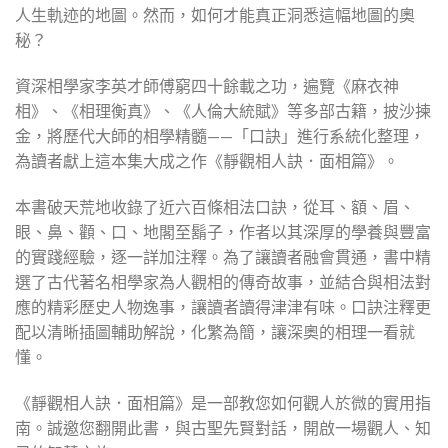
人生軌迹的地圖。然而，如何才能真正洞悉這幅地圖的奧
秘？
資深相學家李英才師傅窮四十餘載之功，遍覽《麻衣神
相》、《相理衡真》、《人倫大統賦》等多部古籍，披沙揀
金，將歷代大師的相學精髓——「口訣」進行系統化整理，
為讀者獻上這本集大成之作《靜觀相人訣．面相篇》。
本書破天荒地收錄了近六百條相法口訣，從耳、額、眉、
眼、鼻、顴、口、地閣至鬍子，作者以其深厚的學養與豐富
的實踐經驗，逐一詳加注釋。為了讓讀者融會貫通，書中精
選了古代著名相學家為人觀相的傳奇故事，並結合與相法對
應的精彩歷史人物逸事，讓讀者讀得津津有味。口訣注釋更
配以清晰插圖輔助解說，化繁為簡，讓深奧的相理一看就
懂。
《靜觀相人訣．面相篇》是一部教您如何觀人於微的實用指
南。誠邀您翻開此書，與古聖先賢對話，開啟一場觀人、知