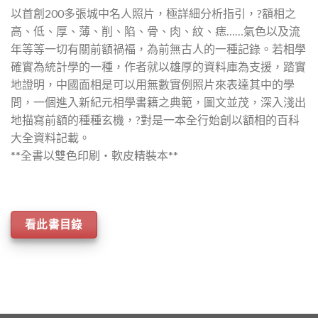
以首創200多張城中名人照片，極詳細分析指引，?額相之
高、低、厚、薄、削、陷、骨、肉、紋、痣……氣色以及流
年等等一切有關前額禍褔，為前無古人的一種記錄。若相學
確實為統計學的一種，作者就以雄厚的資料庫為支援，踏實
地證明，中國面相是可以用無數實例照片來表達其中的學
問，一個進入新紀元相學書籍之典範，圖文並茂，深入淺出
地描寫前額的種種玄機，?對是一本全行始創以額相的百科
大全資料記載。
**全書以雙色印刷‧軟皮精裝本**
看此書目錄