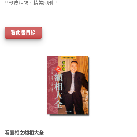
**軟皮精裝‧精美印刷**
看此書目錄
看面相之額相大全