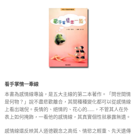
看手掌情一牽線
本書為感情線專論，是五大主線的第二本著作。「問世間情
是何物？」說不盡悲歡離合，其間種種變化都可以從感情線
上看出端倪。長情的、絕情的、花心的……，不管其人在外
表上如何掩飾，一看他的感情線，其真實個性就暴露無遺。
感情線還反映其人道德觀念之高低、情慾之輕重、先天遺傳