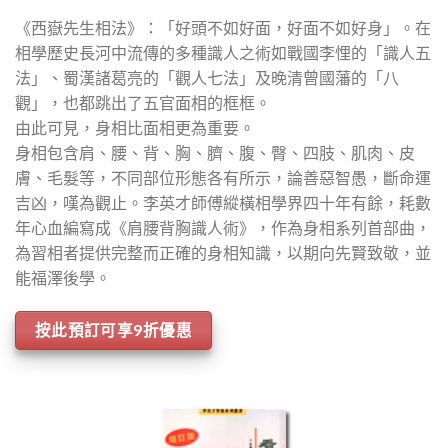
《西嶽先生相法》：「好頭不如好面，好面不如好身」。在
相學歷史長河中流傳的多種識人之術如戰國李悝的「識人五
法」、蜀漢諸葛亮的「觀人七法」及晚清曾國藩的「八
觀」，也都跳出了五官面相的框框。
由此可見，身相比面相更為重要。
身相包含肩、腰、背、胸、臍、腹、臀、四肢、肌肉、皮
膚、毛髮等，不同部位形態各有所示，論善惡智愚，斷命運
吉凶，嘆為觀止。李英才師傅縱橫相學界四十年有餘，耗數
年心血編寫成《肩腰背胸識人術》，作為身相系列首部曲，
為習相者提供完整而正確的身相知識，以期向先賢致敬，並
能福澤後學。
按此預訂可享9折優惠