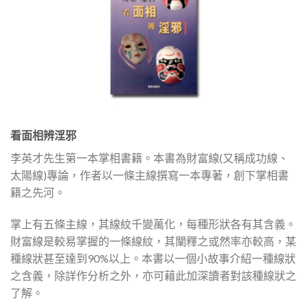
看面相辨淫邪
李英才先生第一本掌相書籍。本書為財富線(又稱成功線、
太陽線)專論，作者以一條主線撰寫一本專著，創下掌相書
籍之先河。
掌上有五條主線，其線紋千變萬化，每種形狀各有其含義。
財富線是較易掌握的一條線紋，其闡釋之或然率亦較高，某
種線狀甚至達到90%以上。本書以一個小故事介紹一種線狀
之含義，除詳作分析之外，亦可藉此加深讀者對該種線狀之
了解。