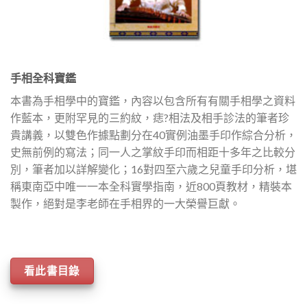
手相全科寶鑑
本書為手相學中的寶鑑，內容以包含所有有關手相學之資料
作藍本，更附罕見的三約紋，痣?相法及相手診法的筆者珍
貴講義，以雙色作據點劃分在40實例油墨手印作綜合分析，
史無前例的寫法；同一人之掌紋手印而相距十多年之比較分
別，筆者加以詳解變化；16對四至六歲之兒童手印分析，堪
稱東南亞中唯一一本全科實學指南，近800頁教材，精裝本
製作，絕對是李老師在手相界的一大榮譽巨獻。
看此書目錄