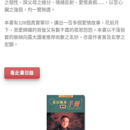
之個性、與父母之緣分、情緒反射、愛恨貪痴……，以至心
臟之強弱，均一覽無遺。
本書有128個真實掌印，講出一百多個愛情故事，花前月
下，恩愛綿纏的背後又有數不盡的恩恩怨怨。本書以不落俗
套的裝幀向廣大讀者推荐術數之玄妙，亦是作者普及玄學之
宏願。
看此書目錄