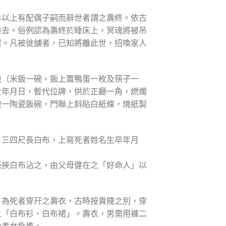
年以上有配偶子嗣而辭世者謂之壽終。依古
離去。俗例認為壽終於睡床上，冥魂將被吊
屋。凡被徙舖者，已知將離此世，招喚家人
飯（米飯一碗，飯上置鴨蛋一枚及筷子一
世年月日，暫代位牌，供於正廳一角，燃燭
破一陶瓷飯碗，門聯上斜貼白紙條，燒紙製
，三四尺長白布，上寫死者姓名生卒年月
筷挾白布沾之，由父母健在之「好命人」以
。為死者穿幵之壽衣，古時按貴賤之別，穿
之「白布衫、白布裙」。壽衣，男需用褲二
由孝女負擔。