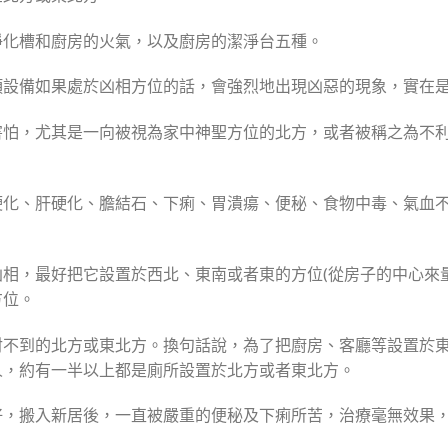
淨化槽和廚房的火氣，以及廚房的潔淨台五種。
項設備如果處於凶相方位的話，會強烈地出現凶惡的現象，實在
害怕，尤其是一向被視為家中神聖方位的北方，或者被稱之為不
硬化、肝硬化、膽結石、下痢、胃潰瘍、便秘、食物中毒、氣血
相，最好把它設置於西北、東南或者東的方位(從房子的中心來
方位。
射不到的北方或東北方。換句話說，為了把廚房、客廳等設置於
人，約有一半以上都是廁所設置於北方或者東北方。
好，搬入新居後，一直被嚴重的便秘及下痢所苦，治療毫無效果，