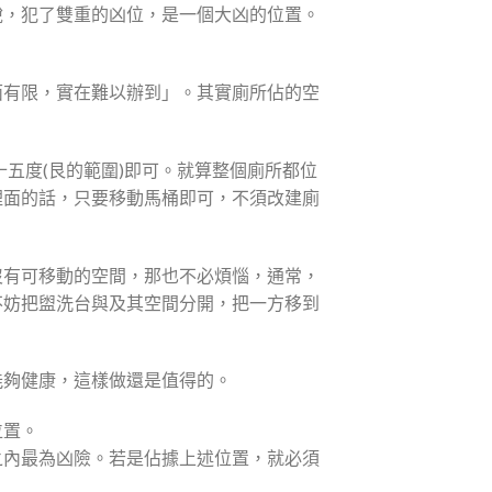
說，犯了雙重的凶位，是一個大凶的位置。
面有限，實在難以辦到」。其實廁所佔的空
十五度(艮的範圍)即可。就算整個廁所都位
裡面的話，只要移動馬桶即可，不須改建廁
沒有可移動的空間，那也不必煩惱，通常，
不妨把盥洗台與及其空間分開，把一方移到
能夠健康，這樣做還是值得的。
位置。
之內最為凶險。若是佔據上述位置，就必須