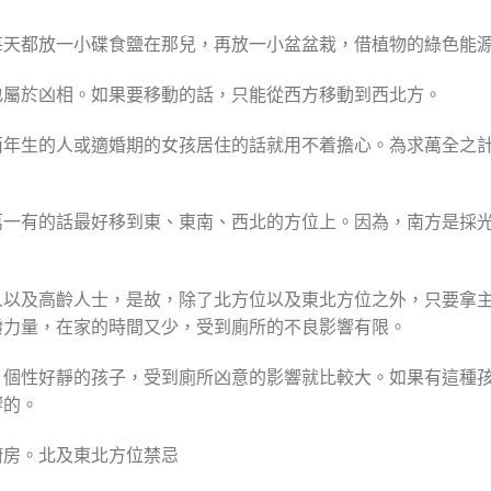
每天都放一小碟食鹽在那兒，再放一小盆盆栽，借植物的綠色能
也屬於凶相。如果要移動的話，只能從西方移動到西北方。
酉年生的人或適婚期的女孩居住的話就用不着擔心。為求萬全之
萬一有的話最好移到東、東南、西北的方位上。因為，南方是採
人以及高齡人士，是故，除了北方位以及東北方位之外，只要拿
潑力量，在家的時間又少，受到廁所的不良影響有限。
、個性好靜的孩子，受到廁所凶意的影響就比較大。如果有這種
響的。
廚房。北及東北方位禁忌