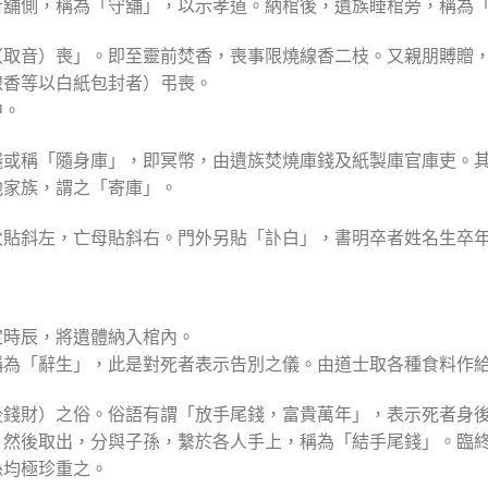
者舖側，稱為「守舖」，以示孝道。納棺後，遺族睡棺旁，稱為
（取音）喪」。即至靈前焚香，喪事限燒線香二枝。又親朋賻贈
線香等以白紙包封者）弔喪。
中。
錢或稱「隨身庫」，即冥幣，由遺族焚燒庫錢及紙製庫官庫吏。
他家族，謂之「寄庫」。
父貼斜左，亡母貼斜右。門外另貼「訃白」，書明卒者姓名生卒
定時辰，將遺體納入棺內。
稱為「辭生」，此是對死者表示告別之儀。由道士取各種食料作
後錢財）之俗。俗語有謂「放手尾錢，富貴萬年」，表示死者身
，然後取出，分與子孫，繫於各人手上，稱為「結手尾錢」。臨
孫均極珍重之。