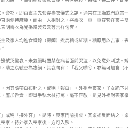
式。套衫，即由喪主先套穿壽衣儀式之謂。通常在正廳或門庭置
伸直兩側持麻繩，而由一人相對之，將壽衣一重一重穿套在喪主
以表明壽衣為兒孫贈製云云等吉祥句套。
喪主及家人均進食麵線（壽麵）煮烏糖或紅糖。糖原用於吉事，
兆。
身邊號哭慟哀。未氣絕時嚴禁在病者面前哭泣，以免意外刺激。
中，隨之哀號更為凄絕，其哀句有：「我父喲兮，亦無可加食（
」，因其隨帶白布赴之，或稱「報白」。外祖至喪家，子女跪下
忽，應加咎責，即舉手執木杖打罵，毫不容赦，足見外祖對喪家
家」或稱「接外客」。是時，喪家門前排桌，其桌裙反面結之，
入喪家。待外家入喪家後，方可入殮。