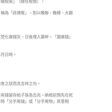
「睏棺柴」（睡在棺側）。
，稱為「送禮敬」，則以輓聯、輓幃、大銀
其焚化庫錢灰，日後埋入墓畔。「圍庫錢」
年月日時。
給食之狀而念吉祥之句。
後有錢留存給子孫為吉兆。納棺前預先在死
終時「分手尾錢」或「分手尾物」其意相