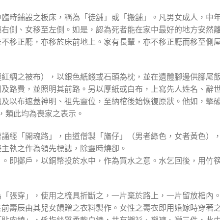
中臨時鋪設之板床，稱為「徒舖」或「搬舖」。凡男女成人，中
廳右側、女移至左側。如是，認為死者能在家中最好的地方安然
雖不移正廳，亦移於床前地上。家有長輩，亦不移正廳而移至側
縫紅綢之被布），以銀色紙錢或石頭為枕，並在遺體腳邊供腳尾
用及路費，並照明其前路。另以厚紙或白布，上寫先人姓名、辭
爐及以布遮蓋神明、祖先靈位，至納棺後始恢復原狀。他如，擊
，類此均為喪家之表示。
僧誦經「開魂路」，由道僧製「旛仔」（男者綠色，女者黃色）
喪主執之作為領先標誌，除靈時燒卻。
」。即擲戶，以銅幣投於水中，作為買水之意。水乞回後，用竹
為「張穿」，使用之梳具折斷之，一片棄於路上，一片留放棺內
生前壽辰由其兒女饋贈之衣料製作。女性之壽衣即用婚嫁時穿著
「貼肉綾」，係指絲質柔軟白綾，共有襯衫、襯褲、襪三件，此