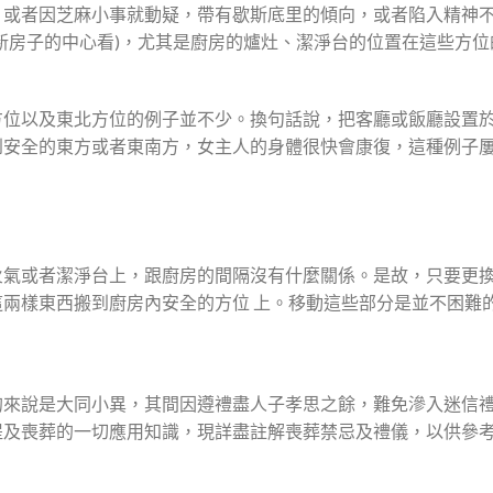
，或者因芝麻小事就動疑，帶有歇斯底里的傾向，或者陷入精神
新房子的中心看)，尤其是廚房的爐灶、潔淨台的位置在這些方
方位以及東北方位的例子並不少。換句話說，把客廳或飯廳設置
到安全的東方或者東南方，女主人的身體很快會康復，這種例子
火氣或者潔淨台上，跟廚房的間隔沒有什麼關係。是故，只要更
兩樣東西搬到廚房內安全的方位 上。移動這些部分是並不困難
的來說是大同小異，其間因遵禮盡人子孝思之餘，難免滲入迷信
提及喪葬的一切應用知識，現詳盡註解喪葬禁忌及禮儀，以供參