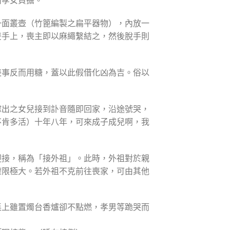
一面叢壺（竹篦編製之扁平器物），內放一
雙手上，喪主即以麻繩繫結之，然後脫手則
喪事反而用糖，蓋以此假借化凶為吉。俗以
嫁出之女兒接到訃音隨即回家，沿途號哭，
不肯多活）十年八年，可來成子成兒啊，我
迎接，稱為「接外祖」。此時，外祖對於親
權限極大。若外祖不克前往喪家，可由其他
桌上雖置燭台香爐卻不點燃，孝男等跪哭而