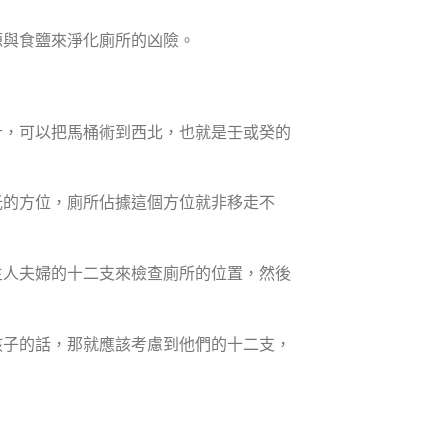
源與食鹽來淨化廁所的凶險。
計，可以把馬桶術到西北，也就是壬或癸的
光的方位，廁所佔據這個方位就非移走不
主人夫婦的十二支來檢查廁所的位置，然後
孩子的話，那就應該考慮到他們的十二支，