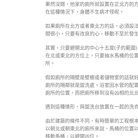
果然沒錯，他家的廁所就設置在正北方的
在這種情況下，身體不生病才怪呢。
如果廁所在北方或者東北方的話，必須設
間很小，只要有改良的心，移動不至於發
其實，只要避開北的中心十五度(子的範圍)
在北或東北的方位上，只要抽水馬桶的位
所。
假如廁所的隔壁是壁櫥或者儲物室的話就
廁所的隔鄰就是盥洗處。浴室因水管的配
廁所的位置，而把廁所移到沒有凶相的北
遇到這種情形，與盥洗台放置在一起的洗
由於建築的條件不同，有時簡單的工程根
以朝北或朝東北的廁所來說，馬桶的位置
移動馬桶，以避開凶位。