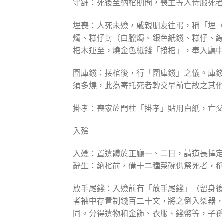
守舖：死後至納棺期間，喪主等人侍服死
埋喪：人死未殮，戚親朋友往弔，稱「埋
燭、糕仔封（白臘燭、銀色紙錢、糕仔、
棺木運至，燒金色紙錢「接棺」，奉入廳
圍庫錢：接棺後，行「圍庫錢」之儀。庫
須多燒，此為寄托死者轉交早前亡故之其
掛孝：喪家於門柱「掛孝」貼用白紙，亡
入殮
入殮：置遺體於正廳一、二日，請道長擇
辭生：納棺前，備十二種菜碗供祭死者，
放手尾錢：入殮前有「放手尾錢」（留身
者袖中存置制錢百二十文，將之倒入桀器
同。分得遺物和金飾、衣服、錢幣等，子