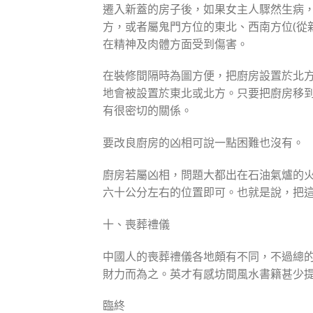
遷入新蓋的房子後，如果女主人驟然生病
方，或者屬鬼門方位的東北、西南方位(從
在精神及肉體方面受到傷害。
在裝修間隔時為圖方便，把廚房設置於北
地會被設置於東北或北方。只要把廚房移
有很密切的關係。
要改良廚房的凶相可說一點困難也沒有。
廚房若屬凶相，問題大都出在石油氣爐的
六十公分左右的位置即可。也就是說，把這
十、喪葬禮儀
中國人的喪葬禮儀各地頗有不同，不過總
財力而為之。英才有感坊間風水書籍甚少
臨終