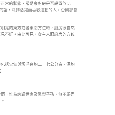
不正常的狀態，請勘察廚房是否設置於北
位的話，除非活躍而喜歡運動的人，否則都會
於明亮的東方或者東南方位時，廚房很自然
屢見不鮮。由此可見，女主人跟廚房的方位
換包括火氣與潔淨台約二十七公分寬、深約
的。
禮節，惟為誇耀世家及繁榮子孫，無不竭盡
考。