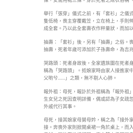
舉行「張穿」儀式之前，有「套衫」之儀
隻低椅，喪主穿覆戴笠，立在椅上，手則
成全套。乃以此全套壽衣作秤量狀，而加
抽壽：「套衫」後，另有「抽壽」之俗。
抽壽，死者年歲可添加於子孫壽命，為吉
哭路頭：死者身故後，全家遺族圍在死者
稱為「哭路頭」。抵娘家時由家人接進家
父喲兮……」之類，無不剔人心肺。
報外祖：母死，報訃於外祖稱為「報外祖
生女兒之死因查明詳備，偶或認為子女疏
外戚代行其事。
母死，接其娘家母舅母妗，稱之為「接外
接。奔喪外家則掀開桌裙一角於桌上，而