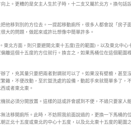
方向上。更糟的是女主人生於子時，十二支又屬於北方。換句話
法把他移到別的方位去。一提起移動廁所，很多人都會說「房子
生很大的問題，做起來或許比想像中簡單許多。
。東北方面，則只要避開北東十五度(丑的範圍)，以及東北中心
置偏離這個十五度的方位就行。換言之，如果馬桶位在這個範圍
好辦了，充其量只要把兩者對調就可以了。如果沒有壁櫥，甚至
置繁雜，不便改動，至於盥洗處的設備，動起手來就簡單多了，
北西或者東北東。
衣機就必須分開放置。這樣的話或許會感到不便，不過只要家人
本無法移開廁所。此時，不妨照我前面說過的，更換一下馬桶的
以朝正北十五度或東北的中心十五度，以及北北東十五度的範圍