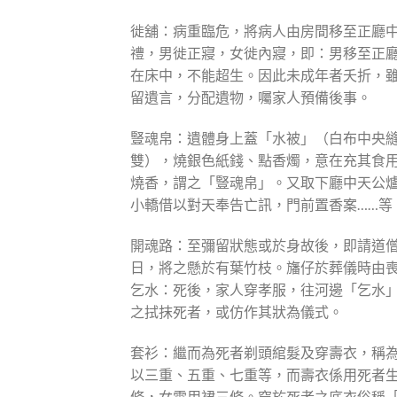
徙舖：病重臨危，將病人由房間移至正廳
禮，男徙正寢，女徙內寢，即：男移至正
在床中，不能超生。因此未成年者夭折，
留遺言，分配遺物，囑家人預備後事。
豎魂帛：遺體身上蓋「水被」（白布中央
雙），燒銀色紙錢、點香燭，意在充其食
燒香，謂之「豎魂帛」。又取下廳中天公
小轎借以對天奉告亡訊，門前置香案……等
開魂路：至彌留狀態或於身故後，即請道
日，將之懸於有葉竹枝。旛仔於葬儀時由
乞水：死後，家人穿孝服，往河邊「乞水
之拭抹死者，或仿作其狀為儀式。
套衫：繼而為死者剃頭綰髮及穿壽衣，稱
以三重、五重、七重等，而壽衣係用死者
條，女需用裙三條。穿於死者之底衣俗稱