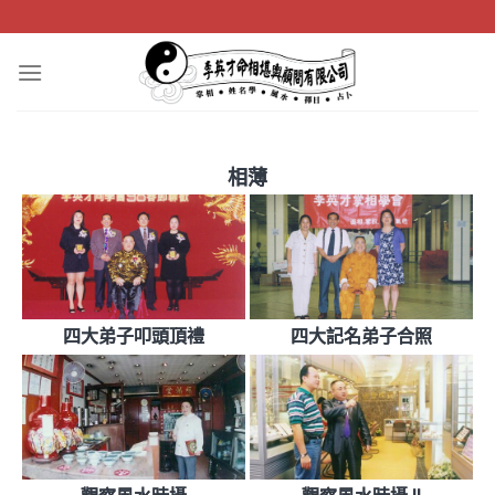
Skip
to
content
相薄
四大弟子叩頭頂禮
四大記名弟子合照