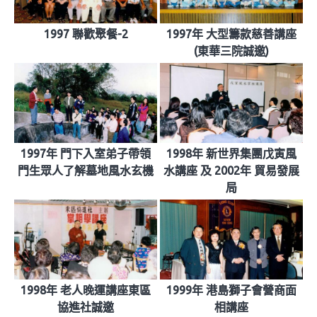
1997 聯歡聚餐-2
1997年 大型籌款慈善講座
(東華三院誠邀)
1997年 門下入室弟子帶領
1998年 新世界集團戊寅風
門生眾人了解墓地風水玄機
水講座 及 2002年 貿易發展
局
1998年 老人晚運講座東區
1999年 港島獅子會營商面
協進社誠邀
相講座