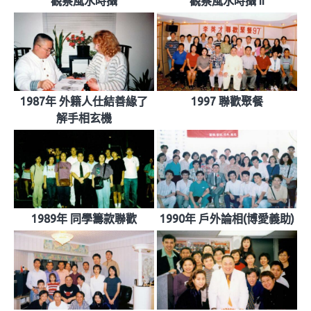
觀察風水時攝
觀察風水時攝 II
1987年 外籍人仕結善緣了
1997 聯歡聚餐
解手相玄機
1989年 同學籌款聯歡
1990年 戶外論相(博愛義助)