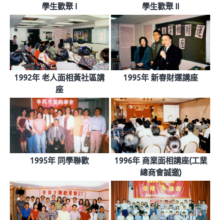
學生歡聚 I
學生歡聚 II
1992年 老人面相黃社區講
1995年 新春財運講座
座
1995年 同學聯歡
1996年 商業面相講座(工業
總商會誠邀)