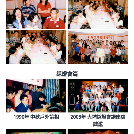
綵燈會篇
1990年 中秋戶外論相
2003年 大埔採燈會講座處
誠邀