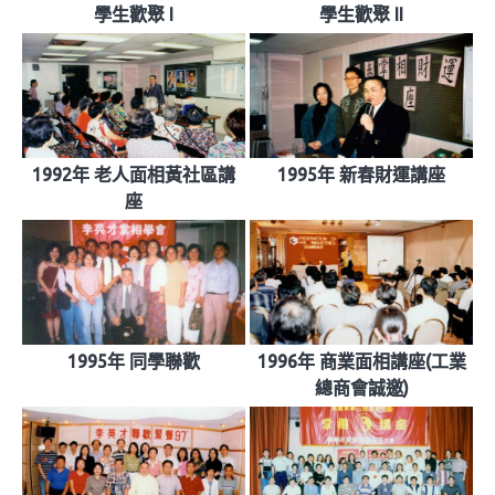
學生歡聚 I
學生歡聚 II
1992年 老人面相黃社區講
1995年 新春財運講座
座
1995年 同學聯歡
1996年 商業面相講座(工業
總商會誠邀)