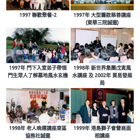
1997 聯歡聚餐-2
1997年 大型籌款慈善講座
(東華三院誠邀)
1997年 門下入室弟子帶領
1998年 新世界集團戊寅風
門生眾人了解墓地風水玄機
水講座 及 2002年 貿易發展
局
1998年 老人晚運講座東區
1999年 港島獅子會營商面
協進社誠邀
相講座