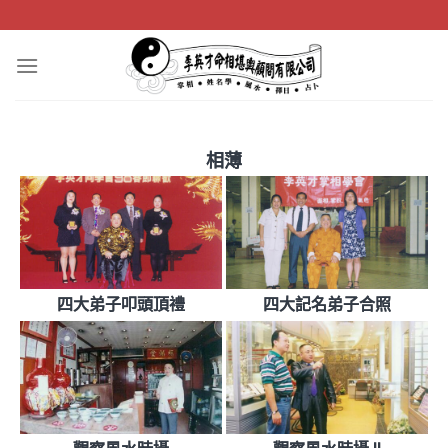
Skip
to
content
相薄
四大弟子叩頭頂禮
四大記名弟子合照