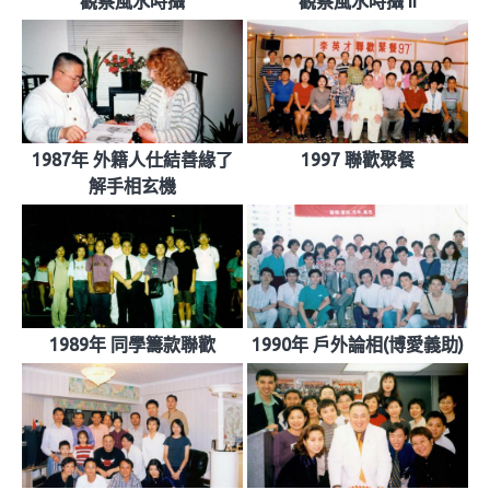
觀察風水時攝
觀察風水時攝 II
1987年 外籍人仕結善緣了
1997 聯歡聚餐
解手相玄機
1989年 同學籌款聯歡
1990年 戶外論相(博愛義助)