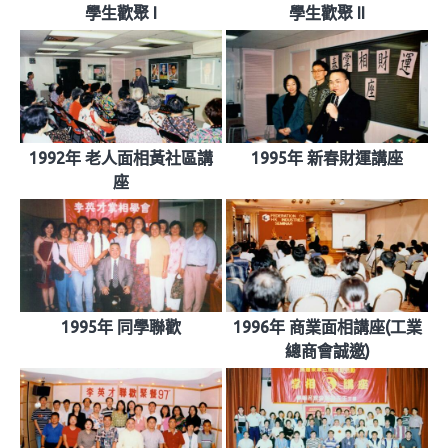
學生歡聚 I
學生歡聚 II
1992年 老人面相黃社區講
1995年 新春財運講座
座
1995年 同學聯歡
1996年 商業面相講座(工業
總商會誠邀)