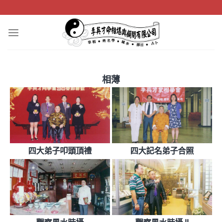
Skip
to
content
相薄
四大弟子叩頭頂禮
四大記名弟子合照