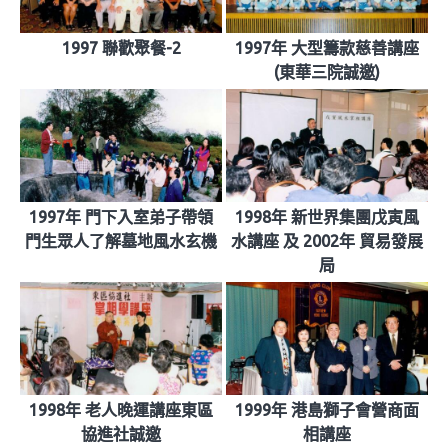
1997 聯歡聚餐-2
1997年 大型籌款慈善講座
(東華三院誠邀)
1997年 門下入室弟子帶領
1998年 新世界集團戊寅風
門生眾人了解墓地風水玄機
水講座 及 2002年 貿易發展
局
1998年 老人晚運講座東區
1999年 港島獅子會營商面
協進社誠邀
相講座