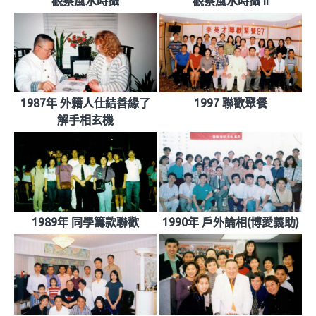
觀察風水時攝
觀察風水時攝 II
1987年 外籍人仕結善緣了
1997 聯歡聚餐
解手相玄機
1989年 同學籌款聯歡
1990年 戶外論相(博愛義助)