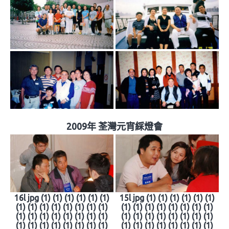
2009年 荃灣元宵綵燈會
16l jpg (1) (1) (1) (1) (1) (1)
15l jpg (1) (1) (1) (1) (1) (1)
(1) (1) (1) (1) (1) (1) (1) (1)
(1) (1) (1) (1) (1) (1) (1) (1)
(1) (1) (1) (1) (1) (1) (1) (1)
(1) (1) (1) (1) (1) (1) (1) (1)
(1) (1) (1) (1) (1) (1) (1) (1)
(1) (1) (1) (1) (1) (1) (1) (1)