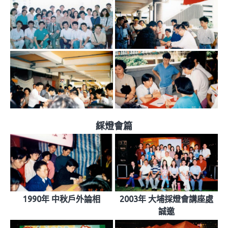
綵燈會篇
1990年 中秋戶外論相
2003年 大埔採燈會講座處
誠邀