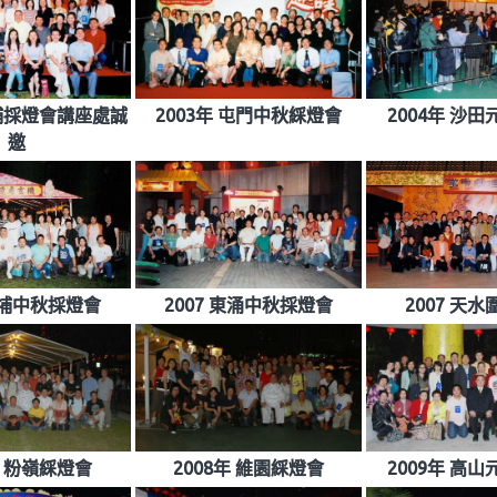
大埔採燈會講座處誠
2003年 屯門中秋綵燈會
2004年 沙
邀
 大埔中秋採燈會
2007 東涌中秋採燈會
2007 天
年 粉嶺綵燈會
2008年 維園綵燈會
2009年 高