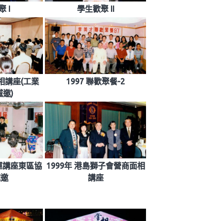
 I
學生歡聚 II
面相講座(工業
1997 聯歡聚餐-2
邀)
晚運講座東區協
1999年 港島獅子會營商面相
誠邀
講座