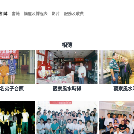
相薄
書籍
講座及課程表
影片
服務及收費
相薄
名弟子合照
觀察風水時攝
觀察風水時