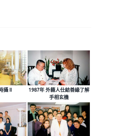
攝 II
1987年 外籍人仕結善緣了解
手相玄機