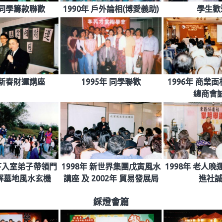
年 同學籌款聯歡
1990年 戶外論相(博愛義助)
學生歡聚
年 新春財運講座
1995年 同學聯歡
1996年 商業
總商會誠
門下入室弟子帶領門
1998年 新世界集團戊寅風水
1998年 老人
解墓地風水玄機
講座 及 2002年 貿易發展局
進社
綵燈會篇