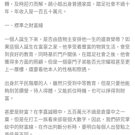
轉，及時迎刃而解。趙小姐出身普通家庭，踏足社會不過十
年，年收入是一百五十萬元。
一、標準之財富線
一個人誕生下來，是否由造物主安排他一生的盛衰榮辱？如
果這個人誕生在富豪之家，他享受着豐富的物質生活，會受
到良好的教育，同時基於門戶關係，在踏足社會之後，他會
獲得多方面的照顧。但是一個豪門子弟能否光宗耀祖甚至更
上一層樓，還要看他本人的性格和際遇。
出身於平民階層的人，雖然只受到中等教育，但是只要他能
夠刻苦鑽營，待人得體，又能抓住時機，也可以掙得到財
富。
甚麼是財富？在李嘉誠眼中，五百萬元不過是倉廩中之一
粟，但是在打工一族看來卻是個大數字。因此，我們研究掌
紋中的財富線，在作出判斷分析時，要明白每個人出發點之
高低是不同。