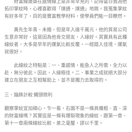
財富線建築在感情線上是非常罕見的，記得當日我為他
拓印掌紋時，心裡喜歡得「撲通、撲通」地跳。我蒐集掌紋
有好多年了，目的是豐富教學材料，使學員們能一目瞭然。
黃先生年青、未婚，但是年入達千萬元，他的貿易公司
生意非常好，這是因為他肯交朋友，人緣好。其實具有此種
線紋者，大多是早年的運氣比較反覆，一經踏入佳境，運氣
就很好。
此線紋之特點是：一、重感情，能急人之所需，全力以
赴，無分彼此。因此，人緣極佳。二、事業之成就絕大部分
建立在朋友之互相幫助上，並不是獨力去取得的。
三、錙銖計較 蠅頭微利
觀察掌紋宜加細心，乍一看，右圖不是一條具備粗、直、深
的財富線嗎？其實這是一條有爆裂現象的線紋，跟第一章、
第十一章兩條線紋比較，差之毫釐，謬以千里。