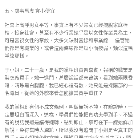
五、處事馬虎 貪小便宜
社會上高呼男女平等，事實上有不少婦女已經擺脫家庭桎
梏，投身社會，甚至有不少行業幾乎是以女性從業員為主，
可是審視女性的掌紋，大多欠缺財富線和事業線──儘管她
們都是有職業的，或者這兩條線都是短小而疲弱，類似這幅
掌紋那樣。
于小姐，二十一歲，是我的掌相班實習嘉賓，報稱的職業是
製衣廠買手。她一進門，甚麼說話都未曾講，看到她兩眼昏
暗，晴珠黑白朦朧，我已經心裡有數，她只能是採購部的一
名職員，從她的外貌來看怎能擔當買手重任？
我的掌相班有個不成文條例，叫做無話不談，在驗證時，一
定要坦白而深入，這樣，學員們始能把真功夫學到手。不過
有的說話我還是講得婉轉，點到即止，寧可在下一課始詳加
解說，免得當時人尷尬，所以我沒有追問于小姐是否真正的
買手。于小姐這條財富線，既短且弱(在無名指基之下)，顯