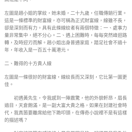
左圖是趙小姐的掌紋，她未婚，二十九歲，任職傳銷行業。
這是一條標準的財富線，亦可稱為正式財富線，線雖不長，
卻是深刻而有力。具有此條線紋者有兩個特徵：一、處事力
量非常集中，絕不分心。二、遇上困難時，每每突然峰迴路
轉，及時迎刃而解。趙小姐出身普通家庭，踏足社會不過十
年，年收入是一百五十萬港元。
二、難得的十方貴人線
左圖是一條很好的財富線，線紋長而又深刻，它比第一圖更
佳。
初遇黃先生，令我感到一陣震驚，他的外貌軒昂，眉長
過目，天倉飽滿，是一副大富大貴之格，如果在封建社會時
代，我真箇要離席給他下跪叩頭，在傳奇小說裡不是有這樣
的描述嗎？