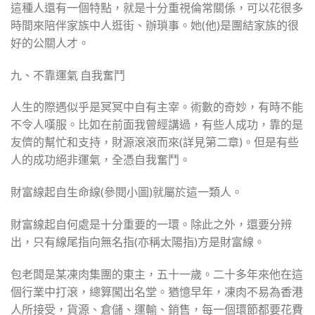
這種人還有一個特點，就是十分重視倫常關係，可以花很多
時間來陪伴家族中人逛街、辦瑣事。她(他)是團結家族的很
好的公關人才。
九、不靠運氣 自我奮鬥
人生的際遇似乎是冥冥中自有主宰。術數的奇妙，有時不能
不令人嘆服。比如在前面我曾經講過，有些人成功，靠的是
友儕的幫忙和支持，財源滾滾而來(詳見第二章)。但是有些
人的成功絕非運氣，全憑自我奮鬥。
財富線起自生命線(參閱小圖)就屬於這一類人。
財富線起自何處是十分重要的一環。除此之外，還要分辨
出，只有線尾指向無名指(亦稱太陽指)方是財富線。
包老闆是某凍肉集團的東主，五十一歲。二十多年來他在這
個行業中打滾，總算闖出名堂。猶憶早年，凍肉不易為香港
人所接受，貨源、倉儲、運輸、銷售，每一個環節都要花費