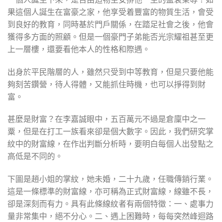
果這個人誕生在富豪之家，他享受着豐富的物質生活，會受
到良好的教育，同時基於門戶關係，在踏足社會之後，他會
獲得多方面的照顧。但是一個豪門子弟能否光宗耀祖甚至更
上一層樓，還要看他本人的性格和際遇。
出身於平民階層的人，雖然只受到中等教育，但是只要他能
夠刻苦鑽營，待人得體，又能抓住時機，也可以掙得到財
富。
甚麼是財富？在李嘉誠眼中，五百萬元不過是倉廩中之一
粟，但是在打工一族看來卻是個大數字。因此，我們研究掌
紋中的財富線，在作出判斷分析時，要明白每個人出發點之
高低是不同的。
下圖是趙小姐的掌紋，她未婚，二十九歲，任職傳銷行業。
這是一條標準的財富線，亦可稱為正式財富線，線雖不長，
卻是深刻而有力。具有此條線紋者有兩個特徵：一、處事力
量非常集中，絕不分心。二、遇上困難時，每每突然峰迴路