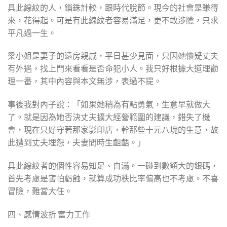
具此線紋的人，錙銖計較，跟時代脫節。現今的社會是賺得
來，花得起。可是有此線紋者容易滿足，更不敢涉險，只求
平凡過一生。
梁小姐是妻子的遠房親戚，平日甚少見面，只因她懷疑丈夫
有外遇，找上門來看看是否命犯小人。我只好根據大道理勸
理一番，其中內容與本文無涉，表過不提。
事後我對內子說：「如果她稍為有點勇氣，生意早就做大
了。就是因為她否決丈夫擴大經營範圍的建議，錯失了機
會，現在只好守著那家影印店，幹那些十元八塊的生意，故
此遭到丈夫埋怨，夫妻間時生齟齬。」
具此線紋者的個性容易知足、自滿。一碰到數額大的銀碼，
首先考慮是害怕虧蝕，就算成功秩比率偏高也不考慮。不喜
冒險，難當大任。
四、感情波折 奮力工作