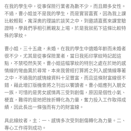
在我的學生中，從事保險行業者為數不少，而且頗多女性。
不過，曹小姐並不是我的學生，而是實習嘉賓，因為我上課
比較輕鬆，寓深奧的理論於談笑之中，到邀請嘉賓來課室驗
證時，學員們爭相引薦親友上埸，於是我就拓下這條比較特
殊的掌紋。
曹小姐，三十五歲，未婚。在我的學生中適婚年齡而未婚者
很不少，尤其是從事保險業者，當日我拓印掌紋時記起這
點，不禁啞然失笑。曹小姐這幅掌紋的特別之處在於她的感
情線的彎曲異於尋常，本來我曾經打算將之列入感情線專著
之中，不過我的感情線資料十足豐富，而且這條財富線很不
錯，藉此增訂版機會將之刊出以饗讀者。曹小姐應列入靚女
一族，可惜的是男女感情再三受到創傷，原因是個性小氣、
梗直，難得的是她把挫折轉化為力量，奮力投入工作取得成
績，因此長出一條強而有力的財富線。
具此線紋者，主：一、感情多次受到創傷轉化為力量。二、
專心工作得到成功。