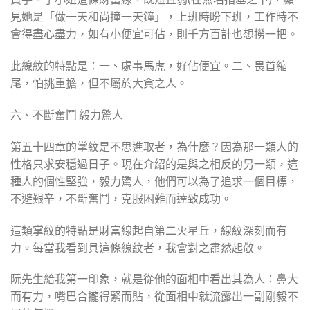
見她是「做一天和尚撞一天鐘」，上班時盼下班，工作時不
會得盡心盡力，如有小便宜可佔，則千方百計也想撈一把。
此線紋的特點是：一、處事馬虎，好佔便宜。二、畏首縮
尾，怕挑重擔，但不屬於大貪之人。
六、不斷奮鬥 毅力驚人
第五十四章的掌紋是不思進取者，為什麼？因為那一類人的
性格只求安穩過日子。現在介紹的是與之相反的另一類，這
種人的個性堅強，毅力驚人，他們可以為了追求一個目標，
不避艱辛，不斷奮鬥，克服困難而達致成功。
這類掌紋的特點是財富線起自第二火星丘，線紋深刻而有
力。每當我看到具這條線紋者，我會對之肅然起敬。
阮先生給我第一印象，就是從他的面相中看出其為人：鼻大
而有力，嘴巴合攏得緊而貼，從面相中就流露出一副剛毅不