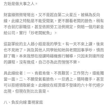
方始是做大事之人。
財富線微微彎彎出，又不是起自第二火星丘，被稱為反向
線，此線之特點是不能受閒氣，更不願看老闆的臉色，稍有
不合就打辭職信，甚至依照勞工法例規定，倒賠一個月薪金
給公司，實行「炒老闆魷魚」。
這副掌紋的主人趙小姐是我的學生。有一天不來上課，後來
也不見她了。詢及其他人同學始知她與老闆因事爭吵，憤而
辭了職。本來我想在授課時藉機進行輔導，只因未到達所授
的課程，沒有做成，自己亦為此而惴惴不樂。
具此線紋者：一、肯捱肯做、不畏艱苦，工作努力，還能獨
當一面。二、不願受氣看臉色，一旦遇上，隨時撒手，甚至
可以拒絕領取薪金。此線紋在經濟還不發達的六十年代絕少
出現，但現在則比比皆是。
八、負反向線 重視家庭