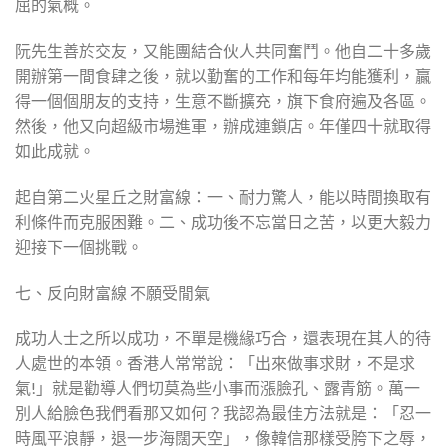
屈的氣概。
阮先生善於交友，又能團結合伙人共同奮鬥。他自二十多歲
開辦第一間食肆之後，就以勤奮的工作和每年均能獲利，贏
得一個個朋友的支持，生意不斷擴充，旗下食府遍及各區。
然後，他又向超級市場進軍，辦成連鎖店。年僅四十就取得
如此成就。
起自第二火星丘之財富線：一、耐力驚人，能以時間換取有
利條件而克服困難。二、成功後不忘當日之苦，以更大毅力
迎接下一個挑戰。
七、反向財富線 不願受閒氣
成功人士之所以成功，不單是機緣巧合，還表現在其人的待
人處世的本領。香港人常常說：「出來做事求財，不是求
氣!」就是勸導人們切莫為些小事而漲臉孔、露青筋。萬一
別人給臉色我們看那又如何？我認為最佳方法就是：「忍一
時風平浪靜，退一步海闊天空」，像韓信那樣受胯下之辱，