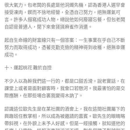
很大氣力。包老闆的長處是他洞燭先機，認為香港人遲早會
接受凍肉，鍥而不捨地經營，全憑自己努力，絕無運氣可
言。許多人描寫成功人物，總說他如何廢寢忘餐，但包老闆
自認是普通人，閒下來會搓搓麻雀作消遣。
起自生命線的財富線只有一個答案：一生事業在乎自己不斷
努力而取得成功，憑著克勤克儉的精神得到收穫，絕無幸運
成功。
十、運起桃花 難於自控
不少人以為幹我們這一行的，都是口甜舌滑。說老實話，在
課堂上或者是面對顧客時，我會口若懸河。我最害怕的是交
際應酬，在那些場合裏我變得木訥了。
認識這位歐先生是在某社團的酒會上，我在這間社團屬下的
興趣班任教掌相，所以成為被邀請的嘉賓。歐先生的眼睛略
帶斜視，在外貌上未予人好感。但是一經接觸，就知道他的