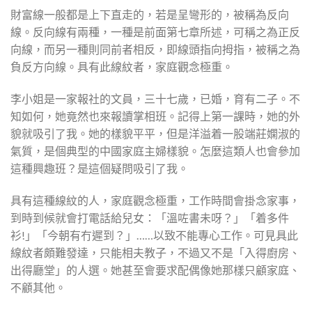
財富線一般都是上下直走的，若是呈彎形的，被稱為反向
線。反向線有兩種，一種是前面第七章所述，可稱之為正反
向線，而另一種則同前者相反，即線頭指向拇指，被稱之為
負反方向線。具有此線紋者，家庭觀念極重。
李小姐是一家報社的文員，三十七歲，已婚，育有二子。不
知如何，她竟然也來報讀掌相班。記得上第一課時，她的外
貌就吸引了我。她的樣貌平平，但是洋溢着一股端莊嫻淑的
氣質，是個典型的中國家庭主婦樣貌。怎麼這類人也會參加
這種興趣班？是這個疑問吸引了我。
具有這種線紋的人，家庭觀念極重，工作時間會掛念家事，
到時到候就會打電話給兒女：「溫咗書未呀？」「着多件
衫!」「今朝有冇遲到？」……以致不能專心工作。可見具此
線紋者頗難發達，只能相夫教子，不過又不是「入得廚房、
出得廳堂」的人選。她甚至會要求配偶像她那樣只顧家庭、
不顧其他。