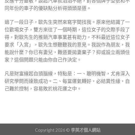
反應十分靈敏，談起汽車就滔滔不絕，對各個牌子型號和不
同年份的車子的優缺點分析得頭頭是道。
過了一段日子，歐先生突然來寫字間找我。原來他結識了一
位歡埸女子，雙方來往了一個時期，這位女子的交際手段了
得，對歐先生的推銷汽車事業甚有助力，不料最近這位女子
要求「入宮」，歐先生想聽聽我的意見。我說作為朋友，我
能說什麼？你已有妻兒，難道要拋妻棄子？抑或設立兩頭住
家？這個問題只能由你自己作決定。
凡是財富線起自頭腦線，特點是：一、聰明機智，尤肯深入
研究學問而達致成功。二、每當運氣轉好，必結異性緣，自
己難於控制，容易敗於桃花運之中。
Copyright 2026 ©
李英才個人網站