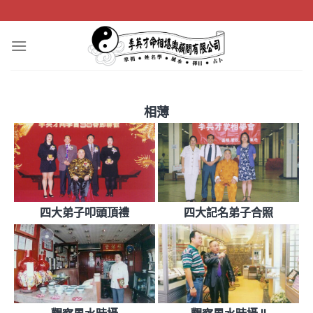
Skip
to
content
相薄
四大弟子叩頭頂禮
四大記名弟子合照