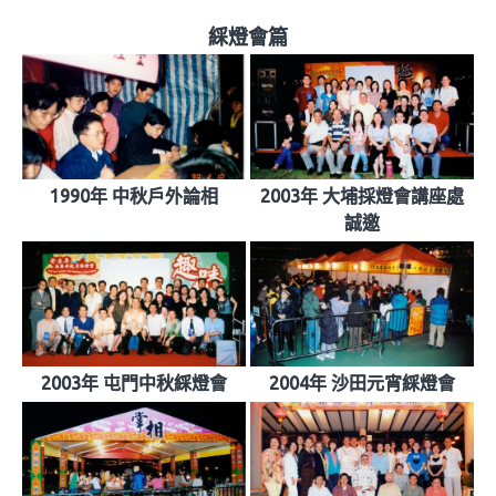
綵燈會篇
1990年 中秋戶外論相
2003年 大埔採燈會講座處
誠邀
2003年 屯門中秋綵燈會
2004年 沙田元宵綵燈會