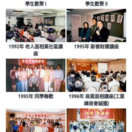
學生歡聚 I
學生歡聚 II
1992年 老人面相黃社區講
1995年 新春財運講座
座
1995年 同學聯歡
1996年 商業面相講座(工業
總商會誠邀)