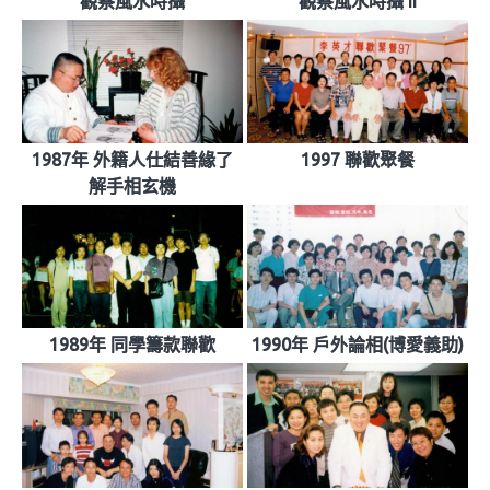
觀察風水時攝
觀察風水時攝 II
1987年 外籍人仕結善緣了
1997 聯歡聚餐
解手相玄機
1989年 同學籌款聯歡
1990年 戶外論相(博愛義助)