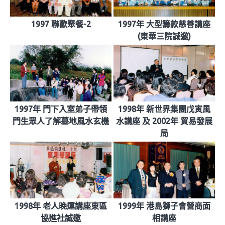
1997 聯歡聚餐-2
1997年 大型籌款慈善講座
(東華三院誠邀)
1997年 門下入室弟子帶領
1998年 新世界集團戊寅風
門生眾人了解墓地風水玄機
水講座 及 2002年 貿易發展
局
1998年 老人晚運講座東區
1999年 港島獅子會營商面
協進社誠邀
相講座