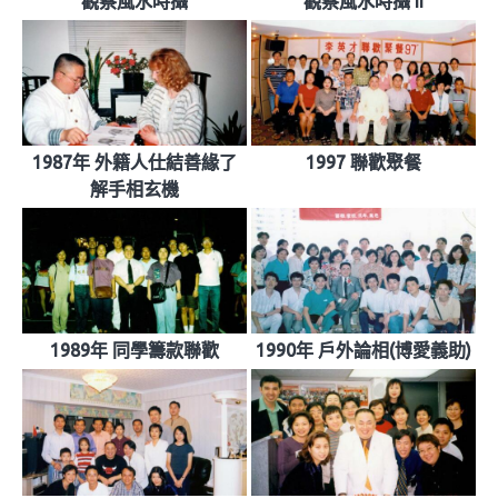
觀察風水時攝
觀察風水時攝 II
1987年 外籍人仕結善緣了
1997 聯歡聚餐
解手相玄機
1989年 同學籌款聯歡
1990年 戶外論相(博愛義助)