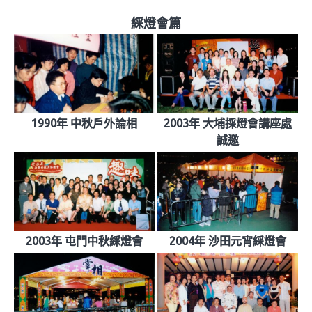
綵燈會篇
1990年 中秋戶外論相
2003年 大埔採燈會講座處
誠邀
2003年 屯門中秋綵燈會
2004年 沙田元宵綵燈會