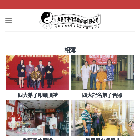
Skip
to
content
相薄
四大弟子叩頭頂禮
四大記名弟子合照