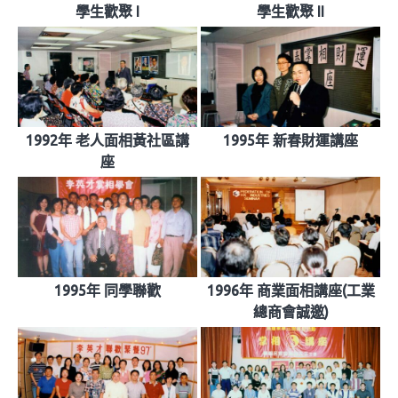
學生歡聚 I
學生歡聚 II
1992年 老人面相黃社區講
1995年 新春財運講座
座
1995年 同學聯歡
1996年 商業面相講座(工業
總商會誠邀)