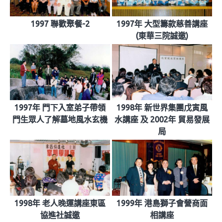
1997 聯歡聚餐-2
1997年 大型籌款慈善講座
(東華三院誠邀)
1997年 門下入室弟子帶領
1998年 新世界集團戊寅風
門生眾人了解墓地風水玄機
水講座 及 2002年 貿易發展
局
1998年 老人晚運講座東區
1999年 港島獅子會營商面
協進社誠邀
相講座