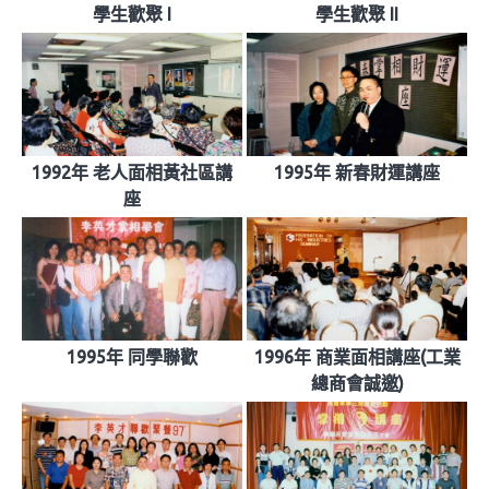
學生歡聚 I
學生歡聚 II
1992年 老人面相黃社區講
1995年 新春財運講座
座
1995年 同學聯歡
1996年 商業面相講座(工業
總商會誠邀)