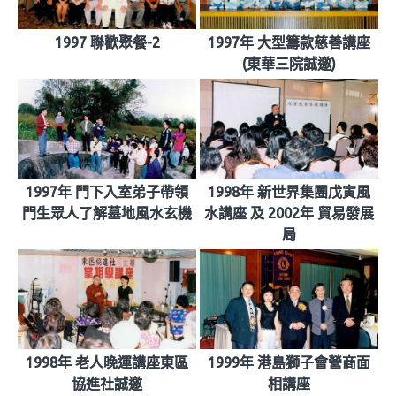
1997 聯歡聚餐-2
1997年 大型籌款慈善講座
(東華三院誠邀)
1997年 門下入室弟子帶領
1998年 新世界集團戊寅風
門生眾人了解墓地風水玄機
水講座 及 2002年 貿易發展
局
1998年 老人晚運講座東區
1999年 港島獅子會營商面
協進社誠邀
相講座