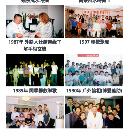
觀察風水時攝
觀察風水時攝 II
1987年 外籍人仕結善緣了
1997 聯歡聚餐
解手相玄機
1989年 同學籌款聯歡
1990年 戶外論相(博愛義助)