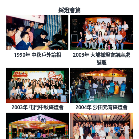
綵燈會篇
1990年 中秋戶外論相
2003年 大埔採燈會講座處
誠邀
2003年 屯門中秋綵燈會
2004年 沙田元宵綵燈會