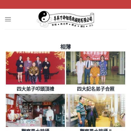
Skip
to
content
相薄
四大弟子叩頭頂禮
四大記名弟子合照