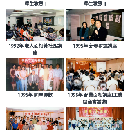
學生歡聚 I
學生歡聚 II
1992年 老人面相黃社區講
1995年 新春財運講座
座
1995年 同學聯歡
1996年 商業面相講座(工業
總商會誠邀)