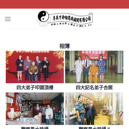
Skip
to
content
相薄
四大弟子叩頭頂禮
四大記名弟子合照