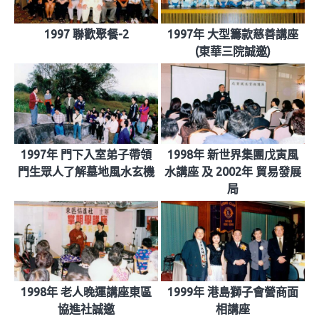
1997 聯歡聚餐-2
1997年 大型籌款慈善講座
(東華三院誠邀)
1997年 門下入室弟子帶領
1998年 新世界集團戊寅風
門生眾人了解墓地風水玄機
水講座 及 2002年 貿易發展
局
1998年 老人晚運講座東區
1999年 港島獅子會營商面
協進社誠邀
相講座