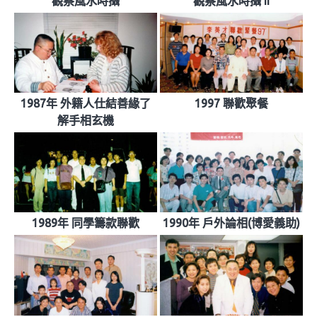
觀察風水時攝
觀察風水時攝 II
1987年 外籍人仕結善緣了
1997 聯歡聚餐
解手相玄機
1989年 同學籌款聯歡
1990年 戶外論相(博愛義助)