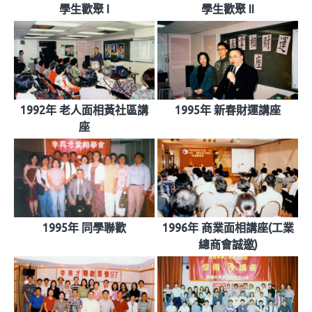
學生歡聚 I
學生歡聚 II
1992年 老人面相黃社區講
1995年 新春財運講座
座
1995年 同學聯歡
1996年 商業面相講座(工業
總商會誠邀)