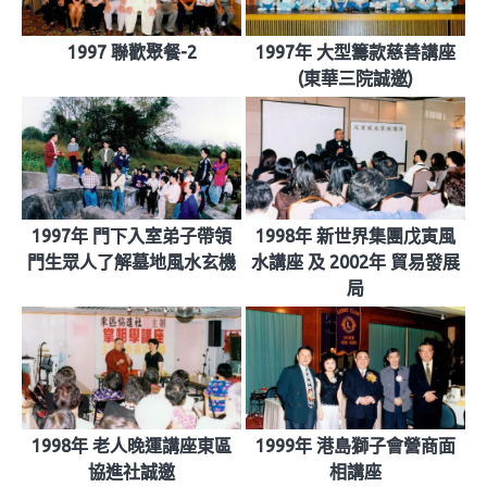
1997 聯歡聚餐-2
1997年 大型籌款慈善講座
(東華三院誠邀)
1997年 門下入室弟子帶領
1998年 新世界集團戊寅風
門生眾人了解墓地風水玄機
水講座 及 2002年 貿易發展
局
1998年 老人晚運講座東區
1999年 港島獅子會營商面
協進社誠邀
相講座