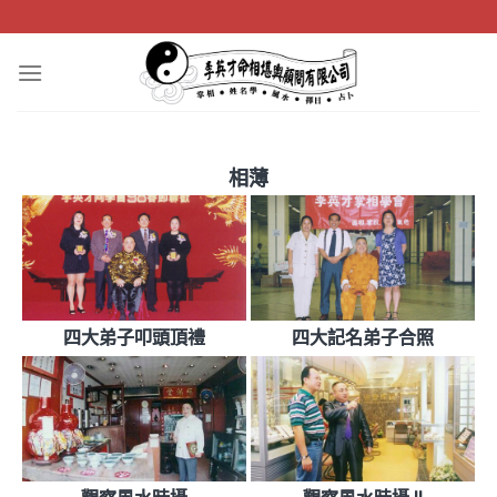
Skip
to
content
相薄
四大弟子叩頭頂禮
四大記名弟子合照