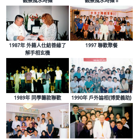
觀察風水時攝
觀察風水時攝 II
1987年 外籍人仕結善緣了
1997 聯歡聚餐
解手相玄機
1989年 同學籌款聯歡
1990年 戶外論相(博愛義助)