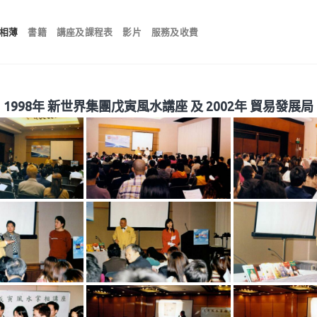
相薄
書籍
講座及課程表
影片
服務及收費
1998年 新世界集團戊寅風水講座 及 2002年 貿易發展局