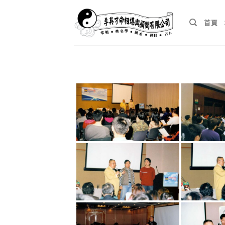
Skip
to
首頁
content