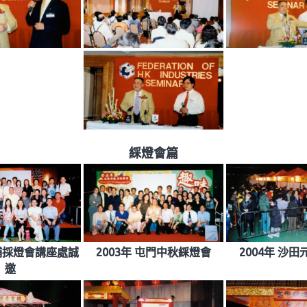
綵燈會篇
大埔採燈會講座處誠
2003年 屯門中秋綵燈會
2004年 沙
邀