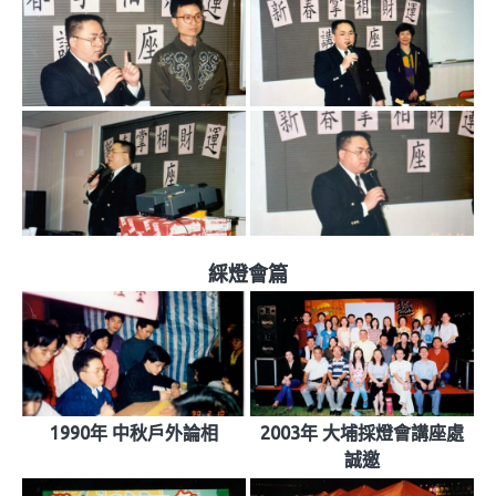
綵燈會篇
1990年 中秋戶外論相
2003年 大埔採燈會講座處
誠邀