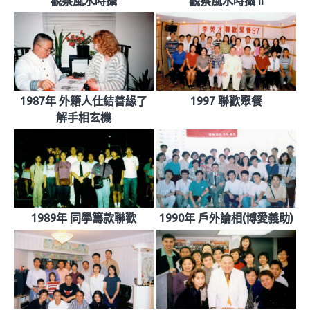
觀察風水時攝
觀察風水時攝 II
1987年 外籍人仕結善緣了
1997 聯歡聚餐
解手相玄機
1989年 同學籌款聯歡
1990年 戶外論相(博愛義助)