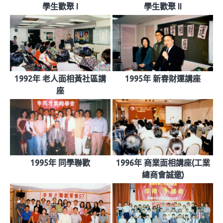
學生歡聚 I
學生歡聚 II
1992年 老人面相黃社區講
1995年 新春財運講座
座
1995年 同學聯歡
1996年 商業面相講座(工業
總商會誠邀)