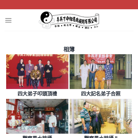
Skip
to
content
相薄
四大弟子叩頭頂禮
四大記名弟子合照