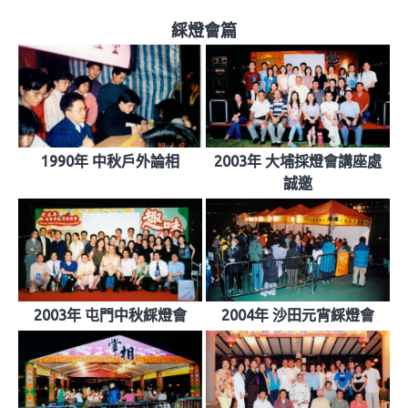
綵燈會篇
1990年 中秋戶外論相
2003年 大埔採燈會講座處
誠邀
2003年 屯門中秋綵燈會
2004年 沙田元宵綵燈會