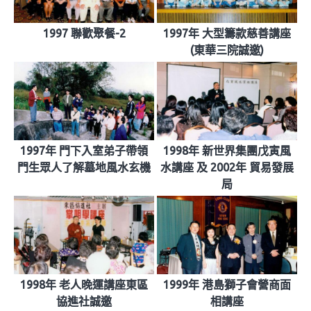
1997 聯歡聚餐-2
1997年 大型籌款慈善講座
(東華三院誠邀)
1997年 門下入室弟子帶領
1998年 新世界集團戊寅風
門生眾人了解墓地風水玄機
水講座 及 2002年 貿易發展
局
1998年 老人晚運講座東區
1999年 港島獅子會營商面
協進社誠邀
相講座