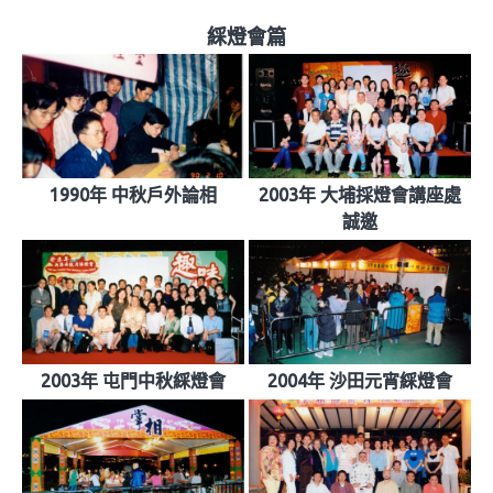
綵燈會篇
1990年 中秋戶外論相
2003年 大埔採燈會講座處
誠邀
2003年 屯門中秋綵燈會
2004年 沙田元宵綵燈會