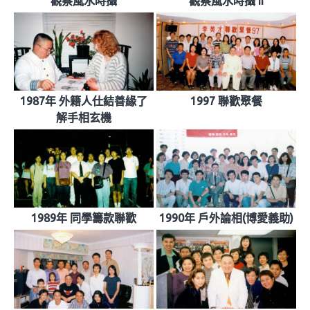
觀察風水時攝
觀察風水時攝 II
1987年 外籍人仕結善緣了
1997 聯歡聚餐
解手相玄機
1989年 同學籌款聯歡
1990年 戶外論相(博愛義助)