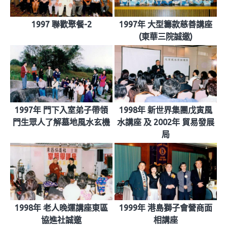
1997 聯歡聚餐-2
1997年 大型籌款慈善講座
(東華三院誠邀)
1997年 門下入室弟子帶領
1998年 新世界集團戊寅風
門生眾人了解墓地風水玄機
水講座 及 2002年 貿易發展
局
1998年 老人晚運講座東區
1999年 港島獅子會營商面
協進社誠邀
相講座