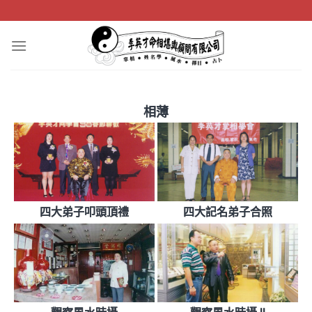
Skip
to
content
相薄
四大弟子叩頭頂禮
四大記名弟子合照