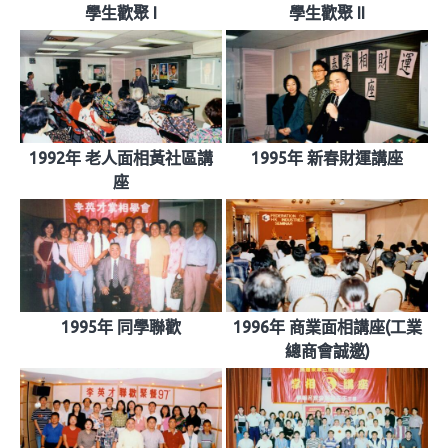
學生歡聚 I
學生歡聚 II
1992年 老人面相黃社區講
1995年 新春財運講座
座
1995年 同學聯歡
1996年 商業面相講座(工業
總商會誠邀)