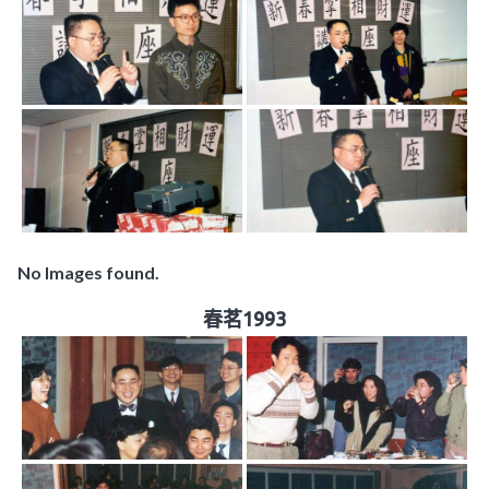
No Images found.
春茗1993