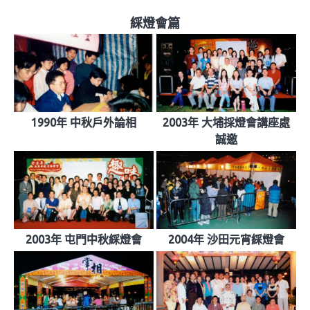
綵燈會篇
1990年 中秋戶外論相
2003年 大埔採燈會講座處
誠邀
2003年 屯門中秋綵燈會
2004年 沙田元宵綵燈會