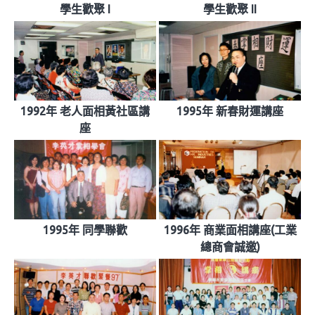
學生歡聚 I
學生歡聚 II
1992年 老人面相黃社區講
1995年 新春財運講座
座
1995年 同學聯歡
1996年 商業面相講座(工業
總商會誠邀)