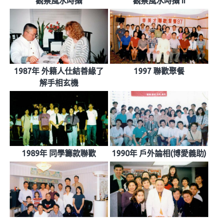
觀察風水時攝
觀察風水時攝 II
1987年 外籍人仕結善緣了
1997 聯歡聚餐
解手相玄機
1989年 同學籌款聯歡
1990年 戶外論相(博愛義助)