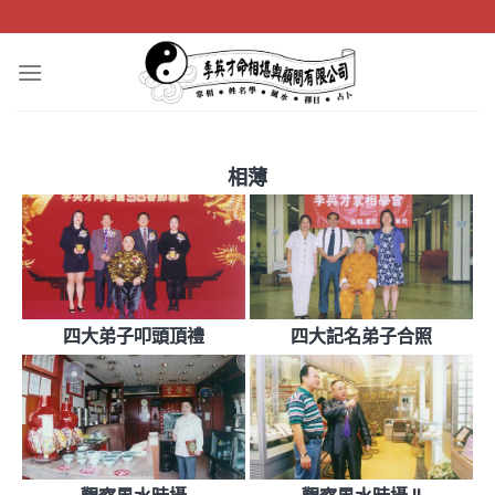
Skip
to
content
相薄
四大弟子叩頭頂禮
四大記名弟子合照