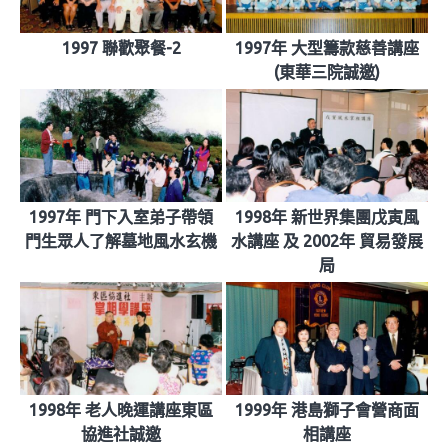
1997 聯歡聚餐-2
1997年 大型籌款慈善講座
(東華三院誠邀)
1997年 門下入室弟子帶領
1998年 新世界集團戊寅風
門生眾人了解墓地風水玄機
水講座 及 2002年 貿易發展
局
1998年 老人晚運講座東區
1999年 港島獅子會營商面
協進社誠邀
相講座