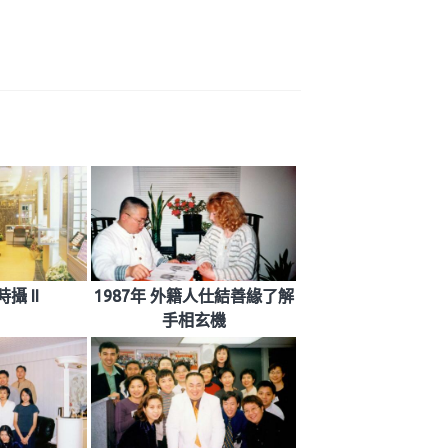
攝 II
1987年 外籍人仕結善緣了解
手相玄機