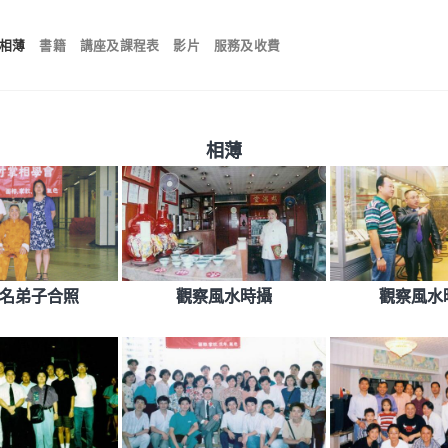
相薄
書籍
講座及課程表
影片
服務及收費
相薄
名弟子合照
觀察風水時攝
觀察風水時