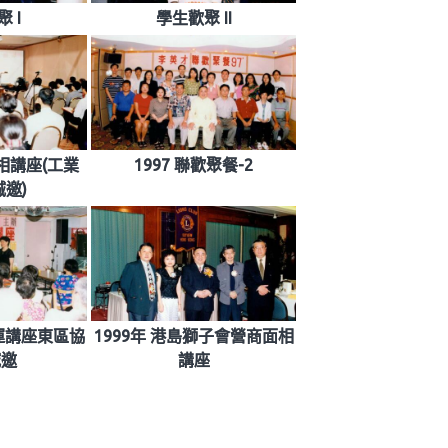
 I
學生歡聚 II
面相講座(工業
1997 聯歡聚餐-2
邀)
晚運講座東區協
1999年 港島獅子會營商面相
誠邀
講座