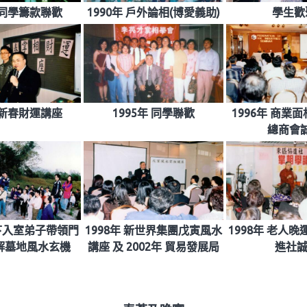
年 同學籌款聯歡
1990年 戶外論相(博愛義助)
學生歡聚
年 新春財運講座
1995年 同學聯歡
1996年 商業
總商會誠
門下入室弟子帶領門
1998年 新世界集團戊寅風水
1998年 老人
解墓地風水玄機
講座 及 2002年 貿易發展局
進社