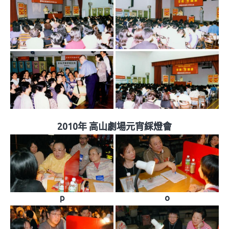
2010年 高山劇場元宵綵燈會
p
o