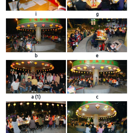
i
g
b
e
a (1)
c