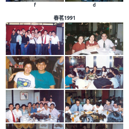
f
d
春茗1991