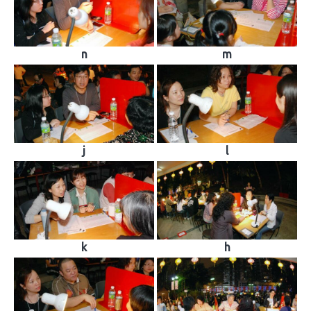
n
m
j
l
k
h