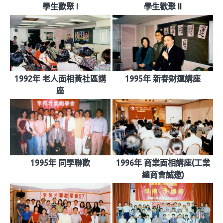
學生歡聚 I
學生歡聚 II
1992年 老人面相黃社區講
1995年 新春財運講座
座
1995年 同學聯歡
1996年 商業面相講座(工業
總商會誠邀)