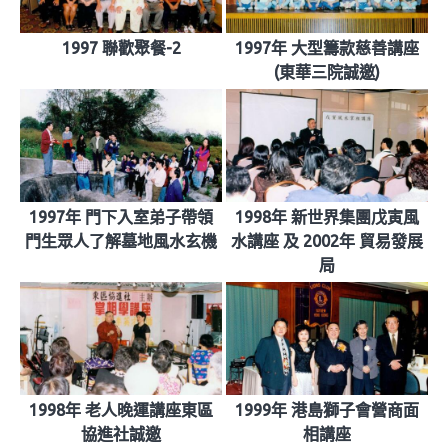
1997 聯歡聚餐-2
1997年 大型籌款慈善講座
(東華三院誠邀)
1997年 門下入室弟子帶領
1998年 新世界集團戊寅風
門生眾人了解墓地風水玄機
水講座 及 2002年 貿易發展
局
1998年 老人晚運講座東區
1999年 港島獅子會營商面
協進社誠邀
相講座