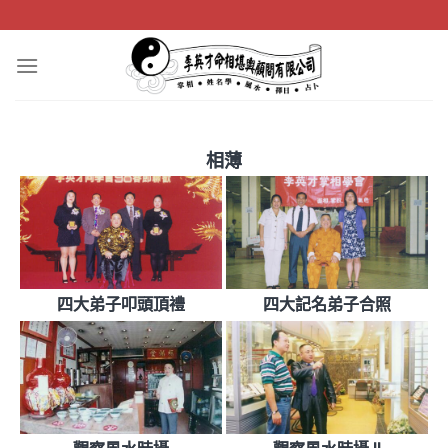
Skip
to
content
相薄
四大弟子叩頭頂禮
四大記名弟子合照