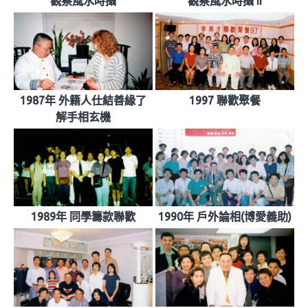
觀察風水時攝
觀察風水時攝 II
1987年 外籍人仕結善緣了
1997 聯歡聚餐
解手相玄機
1989年 同學籌款聯歡
1990年 戶外論相(博愛義助)