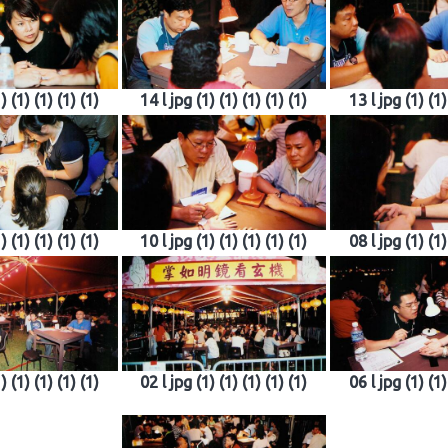
) (1) (1) (1) (1)
14 l jpg (1) (1) (1) (1) (1)
13 l jpg (1) (1)
) (1) (1) (1) (1)
10 l jpg (1) (1) (1) (1) (1)
08 l jpg (1) (1)
) (1) (1) (1) (1)
02 l jpg (1) (1) (1) (1) (1)
06 l jpg (1) (1)