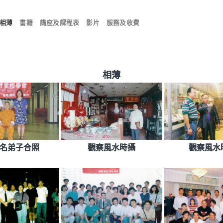
相薄
書籍
講座及課程表
影片
服務及收費
相薄
名弟子合照
觀察風水時攝
觀察風水時