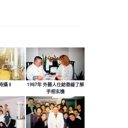
攝 II
1987年 外籍人仕結善緣了解
手相玄機