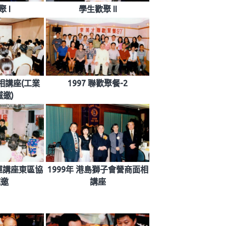
 I
學生歡聚 II
面相講座(工業
1997 聯歡聚餐-2
邀)
晚運講座東區協
1999年 港島獅子會營商面相
誠邀
講座