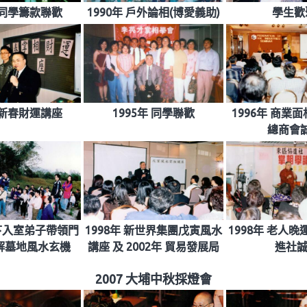
年 同學籌款聯歡
1990年 戶外論相(博愛義助)
學生歡聚
年 新春財運講座
1995年 同學聯歡
1996年 商業
總商會誠
門下入室弟子帶領門
1998年 新世界集團戊寅風水
1998年 老人
解墓地風水玄機
講座 及 2002年 貿易發展局
進社
2007 大埔中秋採燈會