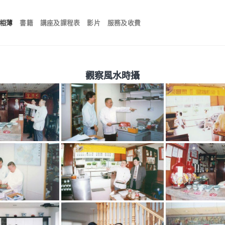
相薄
書籍
講座及課程表
影片
服務及收費
觀察風水時攝