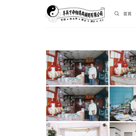
Skip
to
首頁
content