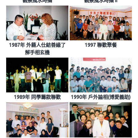
觀察風水時攝
觀察風水時攝 II
1987年 外籍人仕結善緣了
1997 聯歡聚餐
解手相玄機
1989年 同學籌款聯歡
1990年 戶外論相(博愛義助)