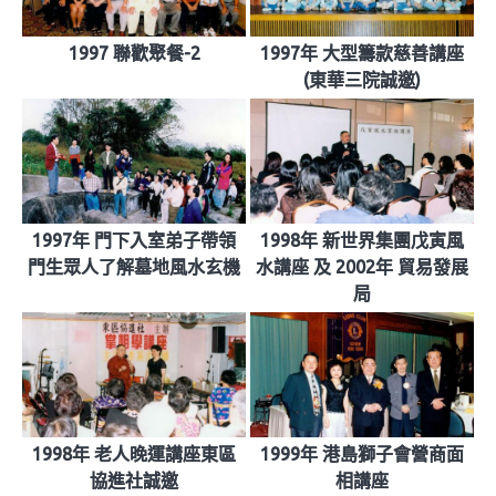
1997 聯歡聚餐-2
1997年 大型籌款慈善講座
(東華三院誠邀)
1997年 門下入室弟子帶領
1998年 新世界集團戊寅風
門生眾人了解墓地風水玄機
水講座 及 2002年 貿易發展
局
1998年 老人晚運講座東區
1999年 港島獅子會營商面
協進社誠邀
相講座