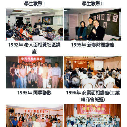
學生歡聚 I
學生歡聚 II
1992年 老人面相黃社區講
1995年 新春財運講座
座
1995年 同學聯歡
1996年 商業面相講座(工業
總商會誠邀)