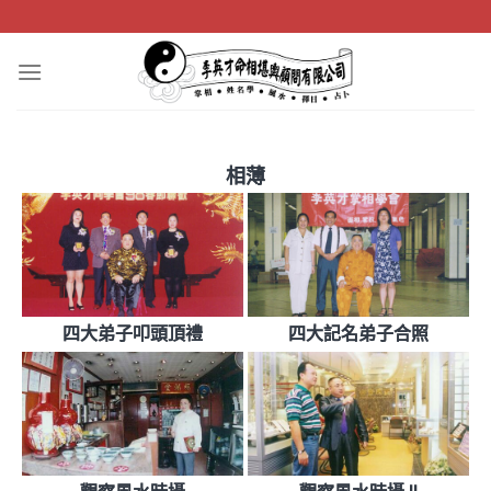
Skip
to
content
相薄
四大弟子叩頭頂禮
四大記名弟子合照