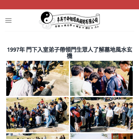
Skip
to
content
1997年 門下入室弟子帶領門生眾人了解墓地風水玄
機