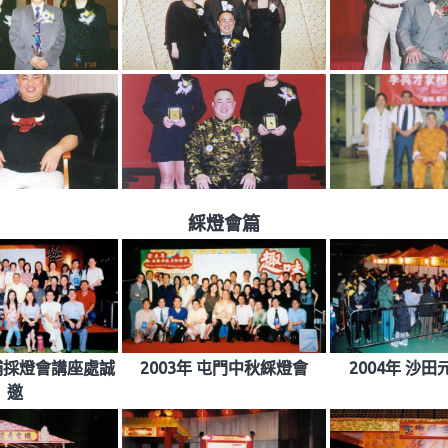
綵燈會篇
大埔採燈會講座處誠
2003年 屯門中秋綵燈會
2004年 沙
邀