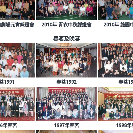
高山劇場元宵綵燈會
2010年 青衣中秋綵燈會
2010年 維
春茗及晚宴
茗1991
春茗1992
春茗19
96年春茗
1997年春茗
1998