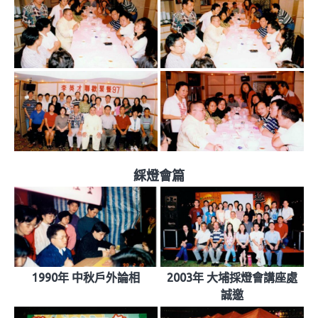
綵燈會篇
1990年 中秋戶外論相
2003年 大埔採燈會講座處
誠邀