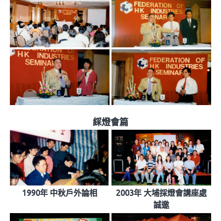
綵燈會篇
1990年 中秋戶外論相
2003年 大埔採燈會講座處
誠邀