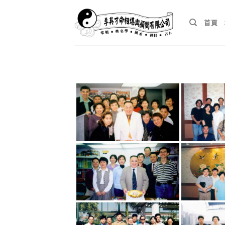
Skip
to
首頁
content