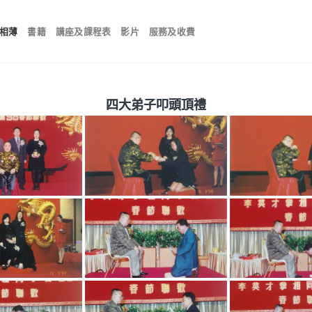
相薄
書籍
講座及課程表
影片
服務及收費
四大弟子叩頭頂禮