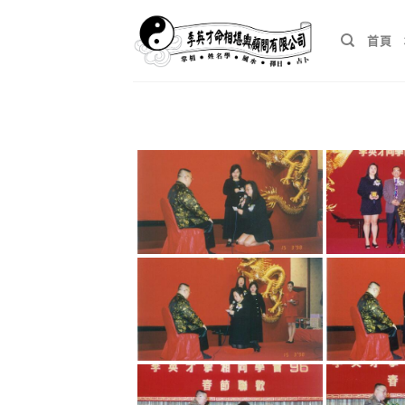
Skip
to
首頁
content