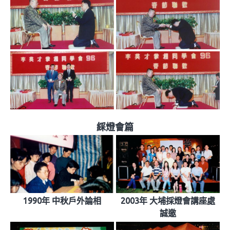
綵燈會篇
1990年 中秋戶外論相
2003年 大埔採燈會講座處
誠邀